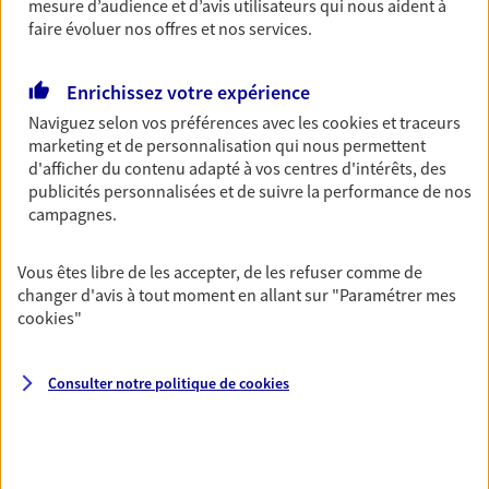
Découvrir l'offre Garantie Accidents de la Vie
mesure d’audience et d’avis utilisateurs qui nous aident à
faire évoluer nos offres et nos services.
OBTENIR UN TARIF EN LIGNE
Enrichissez votre expérience
Naviguez selon vos préférences avec les
cookies et traceurs
Multirisque Entreprise
marketing et de personnalisation qui nous permettent
Gagnez en simplicité et en sérénité avec votre
d'afficher du contenu adapté à vos centres d'intérêts, des
assurance multirisque entreprise. Un contrat
publicités personnalisées et de suivre la performance de nos
unique pour protéger vos locaux, matériels pro,
campagnes.
équipements et stocks… sans oublier votre
responsabilité civile.
Vous êtes libre de les accepter, de les refuser comme de
Découvrir l'offre Multirisque Entreprise
changer d'avis à tout moment en allant sur
"Paramétrer mes
cookies
"
DEMANDER UN DEVIS
Consulter notre politique de
cookies
VOIR TOUTES NOS OFFRES