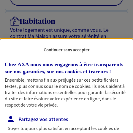
Habitation
Votre logement est unique, comme vous. Le
contrat Ma Maison assure votre sérénité en
protégeant ce qui vous tient à coeur.
Continuer sans accepter
Découvrir l'offre Habitation
Chez AXA nous nous engageons à être transparents
OBTENIR UN TARIF EN LIGNE
sur nos garanties, sur nos
cookies et traceurs
!
Ensemble, mettons fin aux préjugés sur ces petits fichiers
textes, plus connus sous le nom de
cookies
. Ils nous aident à
Garantie Accidents de la Vie
traiter des informations essentielles pour garantir la sécurité
Bricoleuse, féru de jardinage, pâtissier en herbe
du site et faire évoluer votre expérience en ligne, dans le
ou grande lectrice… personne n'est à l'abri d'un
respect de votre vie privée.
accident du quotidien. Avec Ma Protection
Accident, protégez votre qualité de vie et vos
Partagez vos attentes
revenus.
Soyez toujours plus satisfait en acceptant les
cookies
de