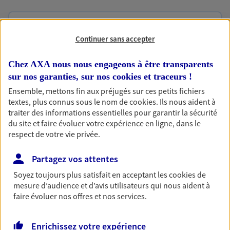
Optimiser votre fiscalité
Continuer sans accepter
En procédant à un bilan social et patrimonial, nous vous
aidons à optimiser votre fiscalité. Ensemble, nous
Chez AXA nous nous engageons à être transparents
trouvons des solutions : assurance retraite, assurance
sur nos garanties, sur nos
cookies et traceurs
!
vie, placements…
Ensemble, mettons fin aux préjugés sur ces petits fichiers
textes, plus connus sous le nom de
cookies
. Ils nous aident à
traiter des informations essentielles pour garantir la sécurité
Anticiper et préparer votre
du site et faire évoluer votre expérience en ligne, dans le
retraite
respect de votre vie privée.
Il n'est jamais ni trop tôt, ni trop tard pour préparer
votre retraite. Nous vous aidons à trouver les solutions
Partagez vos attentes
pour maintenir votre qualité de vie et profiter
Soyez toujours plus satisfait en acceptant les
cookies
de
pleinement de cette nouvelle étape : PER, assurance
mesure d’audience et d’avis utilisateurs qui nous aident à
vie...
faire évoluer nos offres et nos services.
Enrichissez votre expérience
Vous protéger et protéger vos