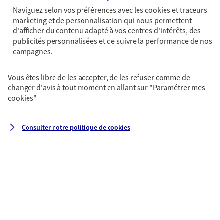
Naviguez selon vos préférences avec les
cookies et traceurs
proches face aux aléas de la vie
marketing et de personnalisation qui nous permettent
Avec nos solutions de prévoyance, sécurisez vos
d'afficher du contenu adapté à vos centres d'intérêts, des
ressources et protégez vos proches en cas d'accident,
publicités personnalisées et de suivre la performance de nos
d'invalidité, d'incapacité ou de décès.
campagnes.
Vous êtes libre de les accepter, de les refuser comme de
Réaliser un bilan social et
changer d'avis à tout moment en allant sur
"Paramétrer mes
patrimonial de votre situation
cookies
"
Nous construisons des solutions en cohérence avec vos
besoins et votre situation personnelle afin de consolider
Consulter notre politique de
cookies
votre protection sociale et patrimoniale.
Toutes nos solutions