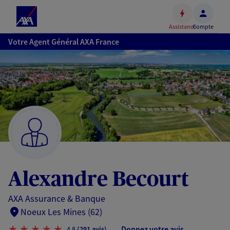
Espace
client
Assistance
Compte
Accéder
Votre Agent Général AXA France
au
contenu
principal
Accéder
au
pied
de
page
Alexandre Becourt
AXA Assurance & Banque
Noeux Les Mines (62)
Donnez votre avis
4,8
(291 avis)