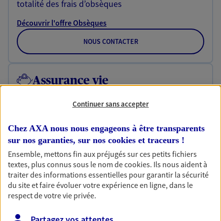
totalité des frais d’obsèques
Découvrir l'offre Obsèques
NOUS CONTACTER
Assurance vie
Réalisez vos projets grâce à votre Assurance vie :
achat immobilier, études des enfants ou voyage
Continuer sans accepter
autour du monde… Épargnez à votre rythme et
simplement, selon votre profil.
Chez AXA nous nous engageons à être transparents
sur nos garanties, sur nos
cookies et traceurs
!
Découvrir l'offre Assurance vie
Ensemble, mettons fin aux préjugés sur ces petits fichiers
NOUS CONTACTER
textes, plus connus sous le nom de
cookies
. Ils nous aident à
traiter des informations essentielles pour garantir la sécurité
du site et faire évoluer votre expérience en ligne, dans le
respect de votre vie privée.
Retraite
Préparez sereinement ce nouveau chapitre de
Partagez vos attentes