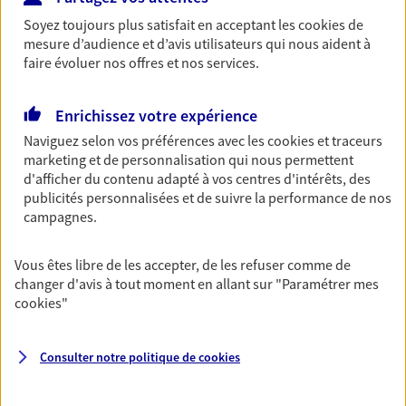
votre vie avec les conseils d'un expert. Découvrez
Soyez toujours plus satisfait en acceptant les
cookies
de
notre nouvelle solution PER (Plan Epargne
mesure d’audience et d’avis utilisateurs qui nous aident à
Retraite) spécialement conçue pour la retraite.
faire évoluer nos offres et nos services.
Découvrir l'offre Retraite
Enrichissez votre expérience
NOUS CONTACTER
Naviguez selon vos préférences avec les
cookies et traceurs
marketing et de personnalisation qui nous permettent
d'afficher du contenu adapté à vos centres d'intérêts, des
VOIR TOUTES NOS OFFRES
publicités personnalisées et de suivre la performance de nos
campagnes.
Vous êtes libre de les accepter, de les refuser comme de
changer d'avis à tout moment en allant sur
"Paramétrer mes
cookies
"
Nos expertises
Consulter notre politique de
cookies
Vous accompagner dans la