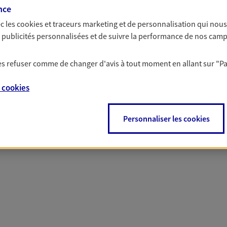
nce
c les
cookies et traceurs
marketing et de personnalisation qui nous
es publicités personnalisées et de suivre la performance de nos cam
 nos offres Assurance &
 les refuser comme de changer d'avis à tout moment en allant sur
"P
e
cookies
Personnaliser les cookies
PARTICULIERS
PRO & ENTREPRISES