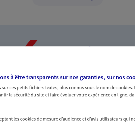
Nos expertises
s à être transparents sur nos garanties, sur nos
coo
dans la durée et la
Accompagner l
sur ces petits fichiers textes, plus connus sous le nom de
cookies
.
entreprises
tir la sécurité du site et faire évoluer votre expérience en ligne, da
rojets de vie tout au long de
Comme vous, nous s
us concevons notre métier : dans
bâtissons ensemble 
 C'est en apprenant à vous
votre activité, vos c
ceptant les
cookies
de mesure d’audience et d’avis utilisateurs qui n
s de meilleures solutions.
votre famille.