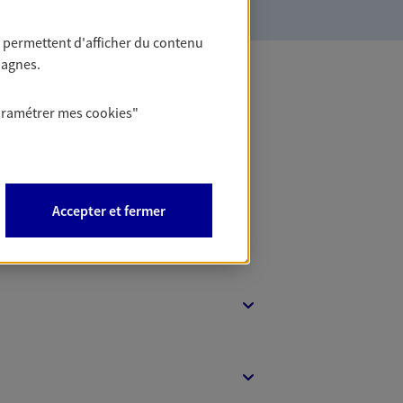
 permettent d'afficher du contenu
pagnes.
 Banque
aramétrer mes
cookies
"
Accepter et fermer