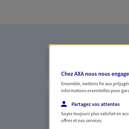
Chez AXA nous nous engageon
Vous accompagner 
Ensemble, mettons fin aux préjugés 
confiance
informations essentielles pour garan
Vous accompagner dans vos p
Partagez vos attentes
votre vie, c'est ainsi que no
la confiance et la proximité.
Soyez toujours plus satisfait en ac
connaître que nous proposon
offres et nos services.