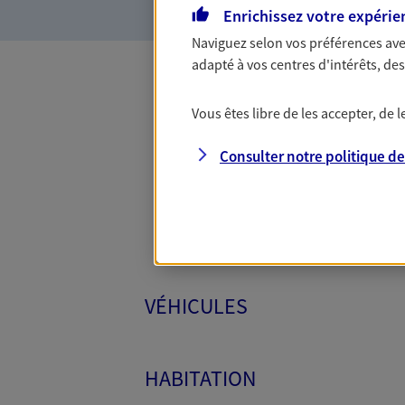
Enrichissez votre expérie
Naviguez selon vos préférences ave
adapté à vos centres d'intérêts, d
Toutes
Vous êtes libre de les accepter, de
Consulter notre politique d
VÉHICULES
HABITATION