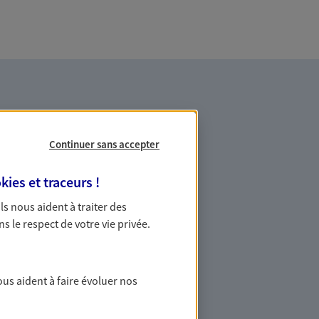
Continuer sans accepter
kies et traceurs
!
es professionnels et les
 Ils nous aident à traiter des
ns le respect de votre vie privée.
ommes des indépendants. Nous
des solutions cohérentes pour protéger
ollaborateurs... mais aussi vous-même et
ous aident à faire évoluer nos