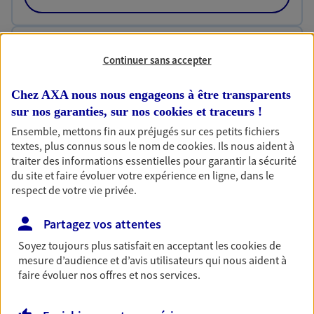
Habitation
Continuer sans accepter
Votre logement est unique, comme vous. Le
contrat Ma Maison assure votre sérénité en
Chez AXA nous nous engageons à être transparents
protégeant ce qui vous tient à coeur.
sur nos garanties, sur nos
cookies et traceurs
!
Découvrir l'offre Habitation
Ensemble, mettons fin aux préjugés sur ces petits fichiers
textes, plus connus sous le nom de
cookies
. Ils nous aident à
OBTENIR UN TARIF EN LIGNE
traiter des informations essentielles pour garantir la sécurité
du site et faire évoluer votre expérience en ligne, dans le
respect de votre vie privée.
Garantie Accidents de la Vie
Partagez vos attentes
Bricoleuse, féru de jardinage, pâtissier en herbe
ou grande lectrice… personne n'est à l'abri d'un
Soyez toujours plus satisfait en acceptant les
cookies
de
accident du quotidien. Avec Ma Protection
mesure d’audience et d’avis utilisateurs qui nous aident à
Accident, protégez votre qualité de vie et vos
faire évoluer nos offres et nos services.
revenus.