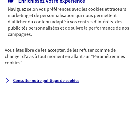
Découvrir l'offre Garantie Accidents de la Vie
Enrichissez votre expérience
Naviguez selon vos préférences avec les
cookies et traceurs
OBTENIR UN TARIF EN LIGNE
marketing et de personnalisation qui nous permettent
d'afficher du contenu adapté à vos centres d'intérêts, des
publicités personnalisées et de suivre la performance de nos
campagnes.
Multirisque Entreprise
Gagnez en simplicité et en sérénité avec votre
assurance multirisque entreprise. Un contrat
Vous êtes libre de les accepter, de les refuser comme de
unique pour protéger vos locaux, matériels pro,
changer d'avis à tout moment en allant sur
"Paramétrer mes
équipements et stocks… sans oublier votre
cookies
"
responsabilité civile.
Découvrir l'offre Multirisque Entreprise
Consulter notre politique de
cookies
DEMANDER UN DEVIS
VOIR TOUTES NOS OFFRES