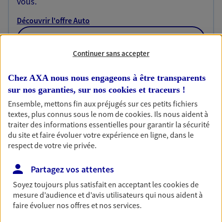
vous.
Découvrir l'offre Auto
OBTENIR UN TARIF EN LIGNE
Continuer sans accepter
Habitation
Chez AXA nous nous engageons à être transparents
sur nos garanties, sur nos
cookies et traceurs
!
Votre logement est unique, comme vous. Le
contrat Ma Maison assure votre sérénité en
Ensemble, mettons fin aux préjugés sur ces petits fichiers
protégeant ce qui vous tient à coeur.
textes, plus connus sous le nom de
cookies
. Ils nous aident à
traiter des informations essentielles pour garantir la sécurité
Découvrir l'offre Habitation
du site et faire évoluer votre expérience en ligne, dans le
respect de votre vie privée.
OBTENIR UN TARIF EN LIGNE
Partagez vos attentes
Soyez toujours plus satisfait en acceptant les
cookies
de
Garantie Accidents de la Vie
mesure d’audience et d’avis utilisateurs qui nous aident à
Bricoleuse, féru de jardinage, pâtissier en herbe
faire évoluer nos offres et nos services.
ou grande lectrice… personne n'est à l'abri d'un