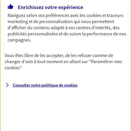
accident du quotidien. Avec Ma Protection
Enrichissez votre expérience
Accident, protégez votre qualité de vie et vos
revenus.
Naviguez selon vos préférences avec les
cookies et traceurs
marketing et de personnalisation qui nous permettent
Découvrir l'offre Garantie Accidents de la Vie
d'afficher du contenu adapté à vos centres d'intérêts, des
publicités personnalisées et de suivre la performance de nos
OBTENIR UN TARIF EN LIGNE
campagnes.
Vous êtes libre de les accepter, de les refuser comme de
Multirisque Entreprise
changer d'avis à tout moment en allant sur
"Paramétrer mes
cookies
"
Gagnez en simplicité et en sérénité avec votre
assurance multirisque entreprise. Un contrat
unique pour protéger vos locaux, matériels pro,
Consulter notre politique de
cookies
équipements et stocks… sans oublier votre
responsabilité civile.
Découvrir l'offre Multirisque Entreprise
DEMANDER UN DEVIS