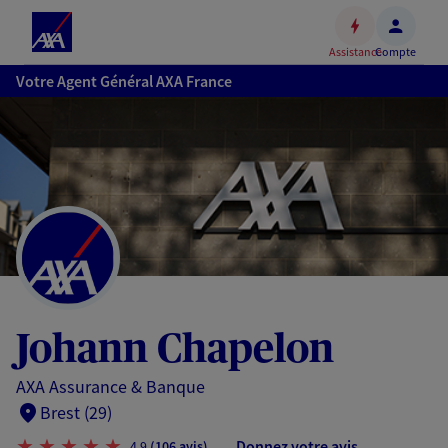
Espace
client
Assistance
Compte
Accéder
Votre Agent Général AXA France
au
contenu
principal
Accéder
au
pied
de
page
Johann Chapelon
AXA Assurance & Banque
Brest (29)
Donnez votre avis
4,9
(106 avis)