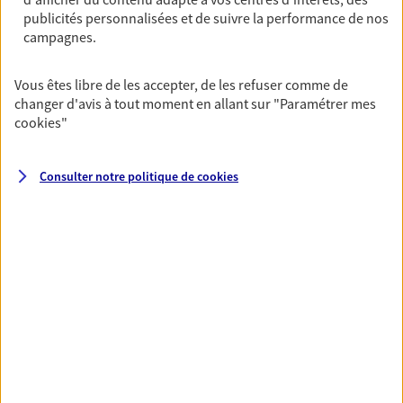
Découvrir l'offre Garantie Accidents de la Vie
publicités personnalisées et de suivre la performance de nos
campagnes.
OBTENIR UN TARIF EN LIGNE
Vous êtes libre de les accepter, de les refuser comme de
changer d'avis à tout moment en allant sur
"Paramétrer mes
Multirisque Entreprise
cookies
"
Gagnez en simplicité et en sérénité avec votre
assurance multirisque entreprise. Un contrat
Consulter notre politique de
cookies
unique pour protéger vos locaux, matériels pro,
équipements et stocks… sans oublier votre
responsabilité civile.
Découvrir l'offre Multirisque Entreprise
DEMANDER UN DEVIS
VOIR TOUTES NOS OFFRES