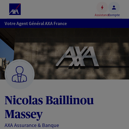
Espace
client
Assistance
Compte
Accéder
Votre Agent Général AXA France
au
contenu
principal
Accéder
au
pied
de
page
Nicolas Baillinou
Massey
AXA Assurance & Banque