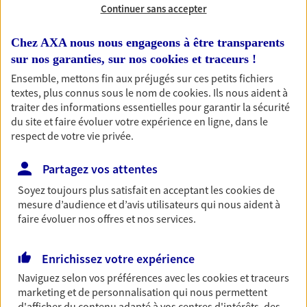
OBTENIR UN TARIF EN LIGNE
Continuer sans accepter
Chez AXA nous nous engageons à être transparents
sur nos garanties, sur nos
cookies et traceurs
!
Habitation
Ensemble, mettons fin aux préjugés sur ces petits fichiers
Votre logement est unique, comme vous. Le
textes, plus connus sous le nom de
cookies
. Ils nous aident à
contrat Ma Maison assure votre sérénité en
traiter des informations essentielles pour garantir la sécurité
protégeant ce qui vous tient à coeur.
du site et faire évoluer votre expérience en ligne, dans le
Découvrir l'offre Habitation
respect de votre vie privée.
OBTENIR UN TARIF EN LIGNE
Partagez vos attentes
Soyez toujours plus satisfait en acceptant les
cookies
de
mesure d’audience et d’avis utilisateurs qui nous aident à
Garantie Accidents de la Vie
faire évoluer nos offres et nos services.
Bricoleuse, féru de jardinage, pâtissier en herbe
ou grande lectrice… personne n'est à l'abri d'un
Enrichissez votre expérience
accident du quotidien. Avec Ma Protection
Accident, protégez votre qualité de vie et vos
Naviguez selon vos préférences avec les
cookies et traceurs
revenus.
marketing et de personnalisation qui nous permettent
d'afficher du contenu adapté à vos centres d'intérêts, des