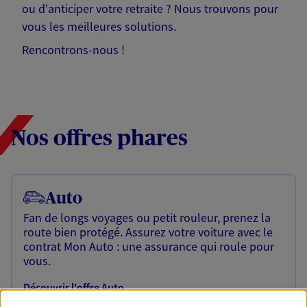
ou d'anticiper votre retraite ? Nous trouvons pour
vous les meilleures solutions.
Rencontrons-nous !
Nos offres phares
Auto
Fan de longs voyages ou petit rouleur, prenez la
route bien protégé. Assurez votre voiture avec le
contrat Mon Auto : une assurance qui roule pour
vous.
Découvrir l'offre Auto