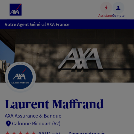
Espace
client
Assistance
Compte
Accéder
Votre Agent Général AXA France
au
contenu
principal
Accéder
au
pied
de
page
Laurent Maffrand
AXA Assurance & Banque
Calonne Ricouart (62)
Donnez votre avis
5,0
(12 avis)