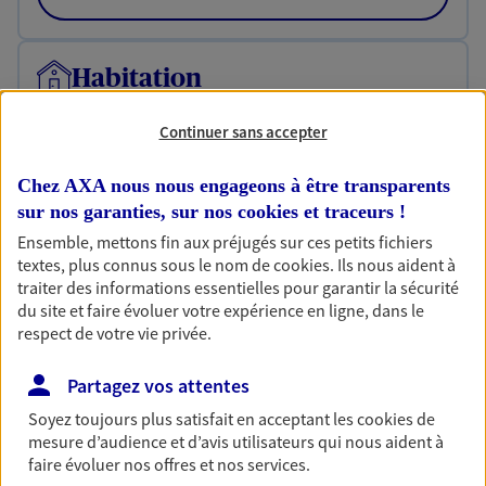
Habitation
Votre logement est unique, comme vous. Le
contrat Ma Maison assure votre sérénité en
Continuer sans accepter
protégeant ce qui vous tient à coeur.
Chez AXA nous nous engageons à être transparents
Découvrir l'offre Habitation
sur nos garanties, sur nos
cookies et traceurs
!
OBTENIR UN TARIF EN LIGNE
Ensemble, mettons fin aux préjugés sur ces petits fichiers
textes, plus connus sous le nom de
cookies
. Ils nous aident à
traiter des informations essentielles pour garantir la sécurité
du site et faire évoluer votre expérience en ligne, dans le
Garantie Accidents de la Vie
respect de votre vie privée.
Bricoleuse, féru de jardinage, pâtissier en herbe
ou grande lectrice… personne n'est à l'abri d'un
Partagez vos attentes
accident du quotidien. Avec Ma Protection
Soyez toujours plus satisfait en acceptant les
cookies
de
Accident, protégez votre qualité de vie et vos
mesure d’audience et d’avis utilisateurs qui nous aident à
revenus.
faire évoluer nos offres et nos services.