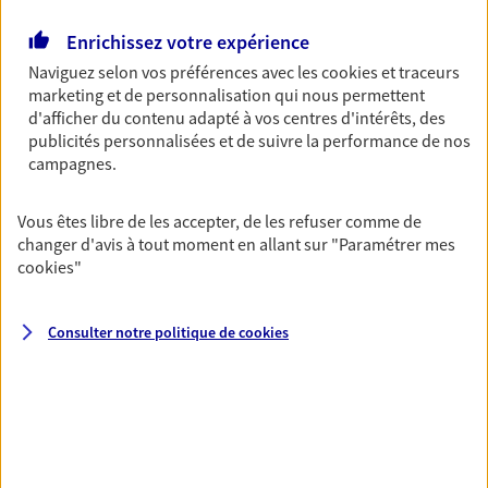
Découvrir l'offre Garantie Accidents de la Vie
Enrichissez votre expérience
OBTENIR UN TARIF EN LIGNE
Naviguez selon vos préférences avec les
cookies et traceurs
marketing et de personnalisation qui nous permettent
d'afficher du contenu adapté à vos centres d'intérêts, des
Multirisque Entreprise
publicités personnalisées et de suivre la performance de nos
Gagnez en simplicité et en sérénité avec votre
campagnes.
assurance multirisque entreprise. Un contrat
unique pour protéger vos locaux, matériels pro,
Vous êtes libre de les accepter, de les refuser comme de
équipements et stocks… sans oublier votre
changer d'avis à tout moment en allant sur
"Paramétrer mes
responsabilité civile.
cookies
"
Découvrir l'offre Multirisque Entreprise
Consulter notre politique de
cookies
DEMANDER UN DEVIS
VOIR TOUTES NOS OFFRES