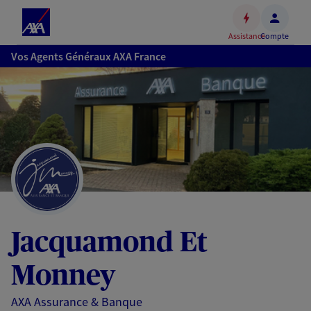
Espace
client
Assistance
Compte
Accéder
Vos Agents Généraux AXA France
au
contenu
principal
Accéder
au
pied
de
page
Jacquamond Et
Monney
AXA Assurance & Banque