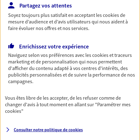
AXA !
Partagez vos attentes
NOUS CONTACTER
Soyez toujours plus satisfait en acceptant les
cookies
de
mesure d’audience et d’avis utilisateurs qui nous aident à
faire évoluer nos offres et nos services.
Garantie Accidents de la Vie
Enrichissez votre expérience
Bricoleuse, féru de jardinage, pâtissier en herbe
ou grande lectrice… personne n'est à l'abri d'un
Naviguez selon vos préférences avec les
cookies et traceurs
accident du quotidien. Avec Ma Protection
marketing et de personnalisation qui nous permettent
Accident, protégez votre qualité de vie et vos
d'afficher du contenu adapté à vos centres d'intérêts, des
revenus.
publicités personnalisées et de suivre la performance de nos
campagnes.
Découvrir l'offre Garantie Accidents de le Vie
Vous êtes libre de les accepter, de les refuser comme de
OBTENIR UN TARIF EN LIGNE
changer d'avis à tout moment en allant sur
"Paramétrer mes
cookies
"
VOIR TOUTES NOS OFFRES
Consulter notre politique de
cookies