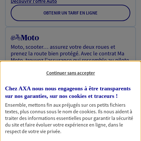
Découvrir l'offre Auto
OBTENIR UN TARIF EN LIGNE
Moto
Moto, scooter… assurez votre deux roues et
prenez la route bien protégé. Avec le contrat Ma
Moto, trouvez l'assurance qui ressemble au pilote
que vous êtes.
Continuer sans accepter
Découvrir l'offre Moto
Chez AXA nous nous engageons à être transparents
OBTENIR UN TARIF EN LIGNE
sur nos garanties, sur nos
cookies et traceurs
!
Ensemble, mettons fin aux préjugés sur ces petits fichiers
textes, plus connus sous le nom de
cookies
. Ils nous aident à
Assurance prêt immobilier
traiter des informations essentielles pour garantir la sécurité
Un projet immobilier ? Un emprunt en cours ? De
du site et faire évoluer votre expérience en ligne, dans le
belles économies possibles sur votre budget
respect de votre vie privée.
immobilier en confiant votre assurance de prêt à