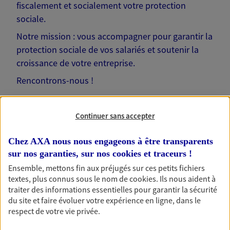
fiscalement et socialement votre protection
sociale.
Notre mission : vous accompagner pour garantir la
protection sociale de vos salariés et soutenir la
croissance de votre entreprise.
Rencontrons-nous !
Continuer sans accepter
Chez AXA nous nous engageons à être transparents
Nos solutions pour votre
sur nos garanties, sur nos
cookies et traceurs
!
entreprise
Ensemble, mettons fin aux préjugés sur ces petits fichiers
textes, plus connus sous le nom de
cookies
. Ils nous aident à
traiter des informations essentielles pour garantir la sécurité
du site et faire évoluer votre expérience en ligne, dans le
respect de votre vie privée.
Prévoyance collective
Protégez vos salariés et leurs proches en cas de