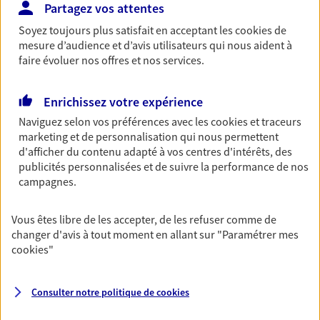
Partagez vos attentes
baisse de revenus liée à un aléa de la vie.
Soyez toujours plus satisfait en acceptant les
cookies
de
mesure d’audience et d’avis utilisateurs qui nous aident à
Santé des salariés
faire évoluer nos offres et nos services.
Couvrez les dépenses de santé de vos salariés et
de leur famille tout en leur proposant des services
Enrichissez votre expérience
digitaux facilitant leurs démarches.
Naviguez selon vos préférences avec les
cookies et traceurs
marketing et de personnalisation qui nous permettent
Epargne retraite des salariés
d'afficher du contenu adapté à vos centres d'intérêts, des
publicités personnalisées et de suivre la performance de nos
Fidélisez vos collaborateurs en leur proposant de
campagnes.
l'épargne retraite tout en optimisant les charges
fiscales et sociales de votre entreprise.
Vous êtes libre de les accepter, de les refuser comme de
changer d'avis à tout moment en allant sur
"Paramétrer mes
Plan Epargne Entreprise
cookies
"
Accompagner vos salariés par la mise en place
d'un plan d'épargne entreprise, c'est les aider à
Consulter notre politique de
cookies
préparer leur avenir tout en bénéficiant d'un cadre
fiscal avantageux.