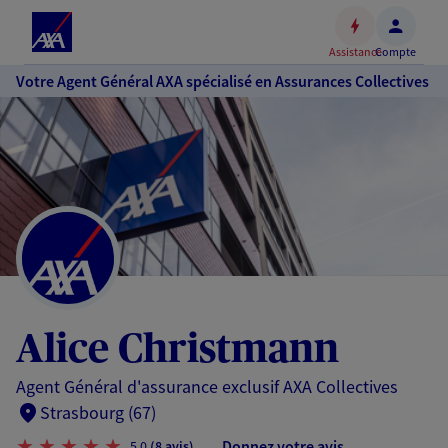
Espace
client
Assistance
Compte
Accéder
Votre Agent Général AXA spécialisé en Assurances Collectives
au
contenu
principal
Accéder
au
pied
de
page
Alice Christmann
Agent Général d'assurance exclusif AXA Collectives
Strasbourg (67)
Donnez votre avis
5,0
(8 avis)