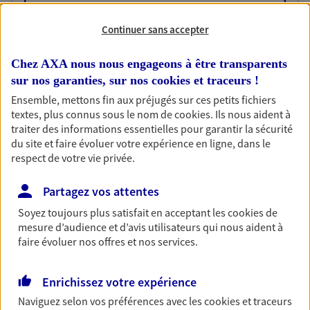
OBTENIR UN TARIF EN LIGNE
Continuer sans accepter
Habitation
Chez AXA nous nous engageons à être transparents
Votre logement est unique, comme vous. Le
sur nos garanties, sur nos
cookies et traceurs
!
contrat Ma Maison assure votre sérénité en
Ensemble, mettons fin aux préjugés sur ces petits fichiers
protégeant ce qui vous tient à coeur.
textes, plus connus sous le nom de
cookies
. Ils nous aident à
traiter des informations essentielles pour garantir la sécurité
Découvrir l'offre Habitation
du site et faire évoluer votre expérience en ligne, dans le
respect de votre vie privée.
OBTENIR UN TARIF EN LIGNE
Partagez vos attentes
Soyez toujours plus satisfait en acceptant les
cookies
de
Garantie Accidents de la Vie
mesure d’audience et d’avis utilisateurs qui nous aident à
Bricoleuse, féru de jardinage, pâtissier en herbe
faire évoluer nos offres et nos services.
ou grande lectrice… personne n'est à l'abri d'un
accident du quotidien. Avec Ma Protection
Accident, protégez votre qualité de vie et vos
Enrichissez votre expérience
revenus.
Naviguez selon vos préférences avec les
cookies et traceurs