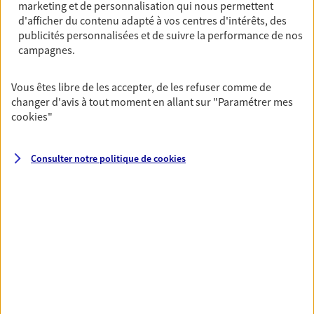
marketing et de personnalisation qui nous permettent
Découvrir l'offre Garantie Accidents de la Vie
d'afficher du contenu adapté à vos centres d'intérêts, des
publicités personnalisées et de suivre la performance de nos
OBTENIR UN TARIF EN LIGNE
campagnes.
Vous êtes libre de les accepter, de les refuser comme de
Multirisque Entreprise
changer d'avis à tout moment en allant sur
"Paramétrer mes
Gagnez en simplicité et en sérénité avec votre
cookies
"
assurance multirisque entreprise. Un contrat
unique pour protéger vos locaux, matériels pro,
équipements et stocks… sans oublier votre
Consulter notre politique de
cookies
responsabilité civile.
Découvrir l'offre Multirisque Entreprise
DEMANDER UN DEVIS
VOIR TOUTES NOS OFFRES