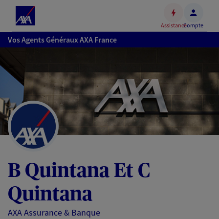
Espace
client
Assistance
Compte
Accéder
Vos Agents Généraux AXA France
au
contenu
principal
Accéder
au
pied
de
page
B Quintana Et C
Quintana
AXA Assurance & Banque