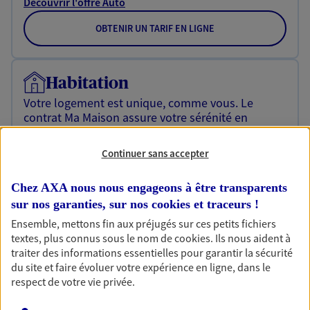
Découvrir l'offre Auto
OBTENIR UN TARIF EN LIGNE
Habitation
Votre logement est unique, comme vous. Le
contrat Ma Maison assure votre sérénité en
protégeant ce qui vous tient à coeur.
Continuer sans accepter
Découvrir l'offre Habitation
OBTENIR UN TARIF EN LIGNE
Chez AXA nous nous engageons à être transparents
sur nos garanties, sur nos
cookies et traceurs
!
Ensemble, mettons fin aux préjugés sur ces petits fichiers
textes, plus connus sous le nom de
cookies
. Ils nous aident à
Garantie Accidents de la Vie
traiter des informations essentielles pour garantir la sécurité
Bricoleuse, féru de jardinage, pâtissier en herbe
du site et faire évoluer votre expérience en ligne, dans le
ou grande lectrice… personne n'est à l'abri d'un
respect de votre vie privée.
accident du quotidien. Avec Ma Protection
Accident, protégez votre qualité de vie et vos