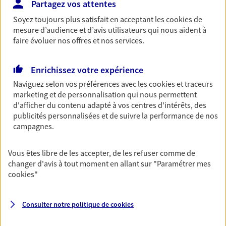
Partagez vos attentes
revenus.
Soyez toujours plus satisfait en acceptant les
cookies
de
Découvrir l'offre Garantie Accidents de la Vie
mesure d’audience et d’avis utilisateurs qui nous aident à
faire évoluer nos offres et nos services.
OBTENIR UN TARIF EN LIGNE
Enrichissez votre expérience
Multirisque Entreprise
Naviguez selon vos préférences avec les
cookies et traceurs
marketing et de personnalisation qui nous permettent
Gagnez en simplicité et en sérénité avec votre
d'afficher du contenu adapté à vos centres d'intérêts, des
assurance multirisque entreprise. Un contrat
publicités personnalisées et de suivre la performance de nos
unique pour protéger vos locaux, matériels pro,
campagnes.
équipements et stocks… sans oublier votre
responsabilité civile.
Vous êtes libre de les accepter, de les refuser comme de
Découvrir l'offre Multirisque Entreprise
changer d'avis à tout moment en allant sur
"Paramétrer mes
cookies
"
DEMANDER UN DEVIS
Consulter notre politique de
cookies
VOIR TOUTES NOS OFFRES