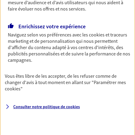
assurance multirisque entreprise. Un contrat
mesure d’audience et d’avis utilisateurs qui nous aident à
unique pour protéger vos locaux, matériels pro,
faire évoluer nos offres et nos services.
équipements et stocks… sans oublier votre
responsabilité civile.
Enrichissez votre expérience
Découvrir l'offre Multirisque Entreprise
Naviguez selon vos préférences avec les
cookies et traceurs
marketing et de personnalisation qui nous permettent
DEMANDER UN DEVIS
d'afficher du contenu adapté à vos centres d'intérêts, des
publicités personnalisées et de suivre la performance de nos
campagnes.
VOIR TOUTES NOS OFFRES
Vous êtes libre de les accepter, de les refuser comme de
changer d'avis à tout moment en allant sur
"Paramétrer mes
cookies
"
Consulter notre politique de
cookies
Nos expertises
Vous accompagner dans la