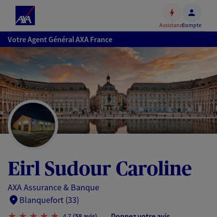
Espace
client
Assistance
Compte
Accéder
Votre Agent Général AXA France
au
contenu
principal
Accéder
au
pied
de
page
Eirl Sudour Caroline
AXA Assurance & Banque
Blanquefort (33)
Donnez votre avis
4,7
(58 avis)