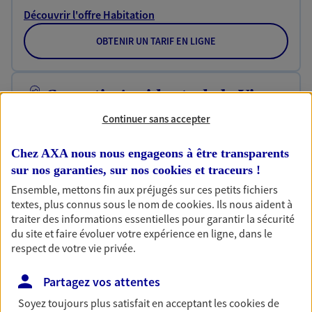
Découvrir l'offre Habitation
OBTENIR UN TARIF EN LIGNE
Garantie Accidents de la Vie
Bricoleuse, féru de jardinage, pâtissier en herbe
Continuer sans accepter
ou grande lectrice… personne n'est à l'abri d'un
accident du quotidien. Avec Ma Protection
Chez AXA nous nous engageons à être transparents
Accident, protégez votre qualité de vie et vos
sur nos garanties, sur nos
cookies et traceurs
!
revenus.
Ensemble, mettons fin aux préjugés sur ces petits fichiers
Découvrir l'offre Garantie Accidents de la Vie
textes, plus connus sous le nom de
cookies
. Ils nous aident à
traiter des informations essentielles pour garantir la sécurité
OBTENIR UN TARIF EN LIGNE
du site et faire évoluer votre expérience en ligne, dans le
respect de votre vie privée.
Partagez vos attentes
Multirisque Entreprise
Gagnez en simplicité et en sérénité avec votre
Soyez toujours plus satisfait en acceptant les
cookies
de