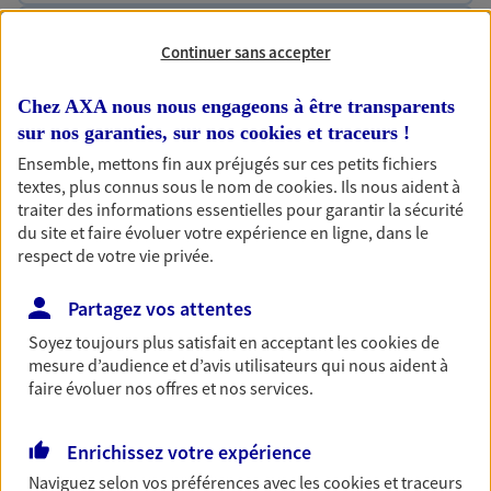
Habitation
Continuer sans accepter
Votre logement est unique, comme vous. Le
contrat Ma Maison assure votre sérénité en
Chez AXA nous nous engageons à être transparents
protégeant ce qui vous tient à coeur.
sur nos garanties, sur nos
cookies et traceurs
!
Découvrir l'offre Habitation
Ensemble, mettons fin aux préjugés sur ces petits fichiers
textes, plus connus sous le nom de
cookies
. Ils nous aident à
OBTENIR UN TARIF EN LIGNE
traiter des informations essentielles pour garantir la sécurité
du site et faire évoluer votre expérience en ligne, dans le
respect de votre vie privée.
Garantie Accidents de la Vie
Partagez vos attentes
Bricoleuse, féru de jardinage, pâtissier en herbe
Soyez toujours plus satisfait en acceptant les
cookies
de
ou grande lectrice… personne n'est à l'abri d'un
mesure d’audience et d’avis utilisateurs qui nous aident à
accident du quotidien. Avec Ma Protection
faire évoluer nos offres et nos services.
Accident, protégez votre qualité de vie et vos
revenus.
Enrichissez votre expérience
Découvrir l'offre Garantie Accidents de la Vie
Naviguez selon vos préférences avec les
cookies et traceurs