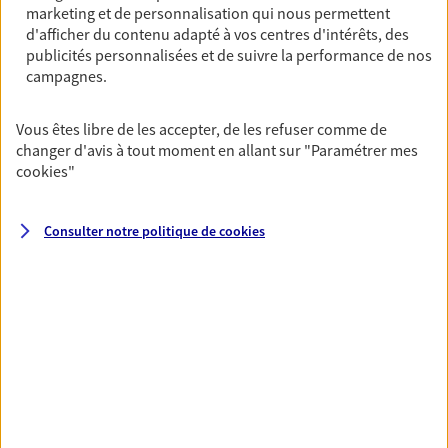
OBTENIR UN TARIF EN LIGNE
marketing et de personnalisation qui nous permettent
d'afficher du contenu adapté à vos centres d'intérêts, des
publicités personnalisées et de suivre la performance de nos
campagnes.
Multirisque Entreprise
Gagnez en simplicité et en sérénité avec votre
Vous êtes libre de les accepter, de les refuser comme de
assurance multirisque entreprise. Un contrat
changer d'avis à tout moment en allant sur
"Paramétrer mes
unique pour protéger vos locaux, matériels pro,
cookies
"
équipements et stocks… sans oublier votre
responsabilité civile.
Consulter notre politique de
cookies
Découvrir l'offre Multirisque Entreprise
DEMANDER UN DEVIS
VOIR TOUTES NOS OFFRES