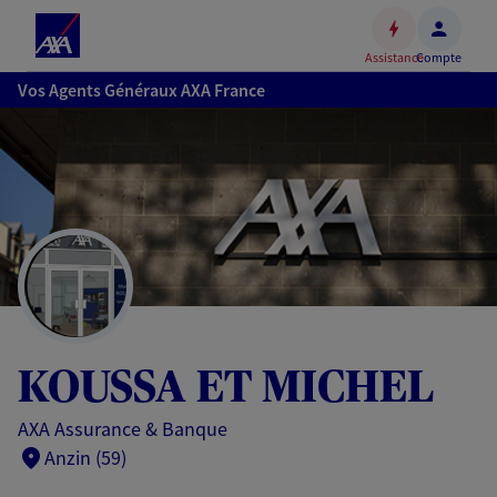
Espace
client
Assistance
Compte
Accéder
Vos Agents Généraux AXA France
au
contenu
principal
Accéder
au
pied
de
page
KOUSSA ET MICHEL
AXA Assurance & Banque
Anzin (59)