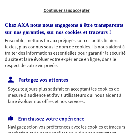
Continuer sans accepter
Habitation
Votre logement est unique, comme vous. Le
Chez AXA nous nous engageons à être transparents
contrat Ma Maison assure votre sérénité en
sur nos garanties, sur nos
cookies et traceurs
!
protégeant ce qui vous tient à coeur.
Ensemble, mettons fin aux préjugés sur ces petits fichiers
Découvrir l'offre Habitation
textes, plus connus sous le nom de
cookies
. Ils nous aident à
traiter des informations essentielles pour garantir la sécurité
OBTENIR UN TARIF EN LIGNE
du site et faire évoluer votre expérience en ligne, dans le
respect de votre vie privée.
Garantie Accidents de la Vie
Partagez vos attentes
Bricoleuse, féru de jardinage, pâtissier en herbe
Soyez toujours plus satisfait en acceptant les
cookies
de
ou grande lectrice… personne n'est à l'abri d'un
mesure d’audience et d’avis utilisateurs qui nous aident à
accident du quotidien. Avec Ma Protection
faire évoluer nos offres et nos services.
Accident, protégez votre qualité de vie et vos
revenus.
Enrichissez votre expérience
Découvrir l'offre Garantie Accidents de la Vie
Naviguez selon vos préférences avec les
cookies et traceurs