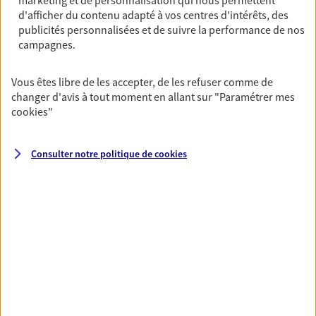
marketing et de personnalisation qui nous permettent
OBTENIR UN TARIF EN LIGNE
d'afficher du contenu adapté à vos centres d'intérêts, des
publicités personnalisées et de suivre la performance de nos
campagnes.
Multirisque Entreprise
Gagnez en simplicité et en sérénité avec votre
Vous êtes libre de les accepter, de les refuser comme de
assurance multirisque entreprise. Un contrat
changer d'avis à tout moment en allant sur
"Paramétrer mes
unique pour protéger vos locaux, matériels pro,
cookies
"
équipements et stocks… sans oublier votre
responsabilité civile.
Consulter notre politique de
cookies
Découvrir l'offre Multirisque Entreprise
DEMANDER UN DEVIS
VOIR TOUTES NOS OFFRES