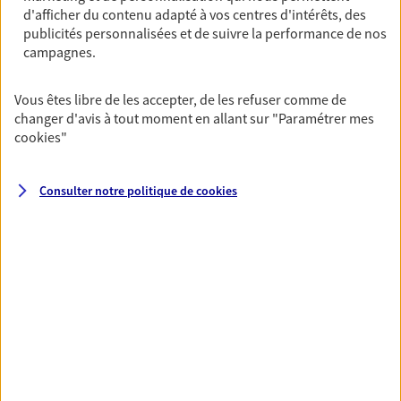
OBTENIR UN TARIF EN LIGNE
d'afficher du contenu adapté à vos centres d'intérêts, des
publicités personnalisées et de suivre la performance de nos
campagnes.
Multirisque Entreprise
Vous êtes libre de les accepter, de les refuser comme de
Gagnez en simplicité et en sérénité avec votre
changer d'avis à tout moment en allant sur
"Paramétrer mes
assurance multirisque entreprise. Un contrat
cookies
"
unique pour protéger vos locaux, matériels pro,
équipements et stocks… sans oublier votre
responsabilité civile.
Consulter notre politique de
cookies
Découvrir l'offre Multirisque Entreprise
DEMANDER UN DEVIS
VOIR TOUTES NOS OFFRES