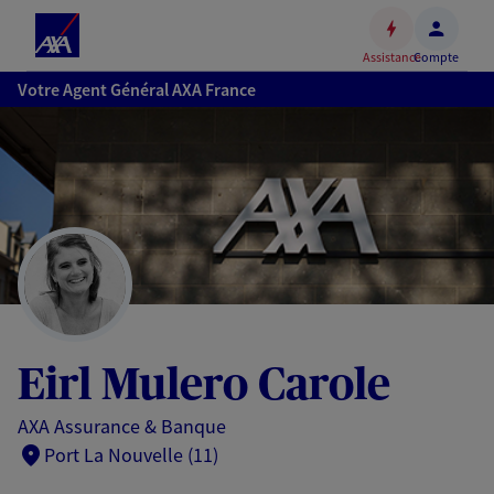
Espace
client
Assistance
Compte
Accéder
Votre Agent Général AXA France
au
contenu
principal
Accéder
au
pied
de
page
Eirl Mulero Carole
AXA Assurance & Banque
Port La Nouvelle (11)