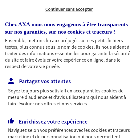
Continuer sans accepter
Habitation
Votre logement est unique, comme vous. Le
Chez AXA nous nous engageons à être transparents
contrat Ma Maison assure votre sérénité en
sur nos garanties, sur nos
cookies et traceurs
!
protégeant ce qui vous tient à coeur.
Ensemble, mettons fin aux préjugés sur ces petits fichiers
Découvrir l'offre Habitation
textes, plus connus sous le nom de
cookies
. Ils nous aident à
traiter des informations essentielles pour garantir la sécurité
OBTENIR UN TARIF EN LIGNE
du site et faire évoluer votre expérience en ligne, dans le
respect de votre vie privée.
Partagez vos attentes
Garantie Accidents de la Vie
Bricoleuse, féru de jardinage, pâtissier en herbe
Soyez toujours plus satisfait en acceptant les
cookies
de
ou grande lectrice… personne n'est à l'abri d'un
mesure d’audience et d’avis utilisateurs qui nous aident à
accident du quotidien. Avec Ma Protection
faire évoluer nos offres et nos services.
Accident, protégez votre qualité de vie et vos
revenus.
Enrichissez votre expérience
Découvrir l'offre Garantie Accidents de la Vie
Naviguez selon vos préférences avec les
cookies et traceurs
marketing et de personnalisation qui nous permettent