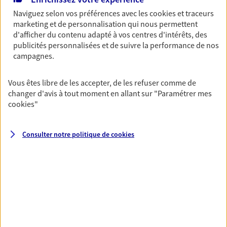
Découvrir l'offre Garantie Accidents de la Vie
Naviguez selon vos préférences avec les
cookies et traceurs
OBTENIR UN TARIF EN LIGNE
marketing et de personnalisation qui nous permettent
d'afficher du contenu adapté à vos centres d'intérêts, des
publicités personnalisées et de suivre la performance de nos
campagnes.
Multirisque Entreprise
Gagnez en simplicité et en sérénité avec votre
Vous êtes libre de les accepter, de les refuser comme de
assurance multirisque entreprise. Un contrat
changer d'avis à tout moment en allant sur
"Paramétrer mes
unique pour protéger vos locaux, matériels pro,
cookies
"
équipements et stocks… sans oublier votre
responsabilité civile.
Consulter notre politique de
cookies
Découvrir l'offre Multirisque Entreprise
DEMANDER UN DEVIS
VOIR TOUTES NOS OFFRES