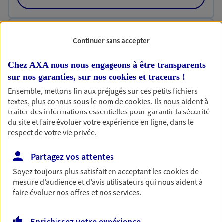
Habitation
Continuer sans accepter
Votre logement est unique, comme vous. Le
contrat Ma Maison assure votre sérénité en
Chez AXA nous nous engageons à être transparents
protégeant ce qui vous tient à coeur.
sur nos garanties, sur nos
cookies et traceurs
!
Découvrir l'offre Habitation
Ensemble, mettons fin aux préjugés sur ces petits fichiers
textes, plus connus sous le nom de
cookies
. Ils nous aident à
OBTENIR UN TARIF EN LIGNE
traiter des informations essentielles pour garantir la sécurité
du site et faire évoluer votre expérience en ligne, dans le
respect de votre vie privée.
Garantie Accidents de la Vie
Partagez vos attentes
Bricoleuse, féru de jardinage, pâtissier en herbe
Soyez toujours plus satisfait en acceptant les
cookies
de
ou grande lectrice… personne n'est à l'abri d'un
mesure d’audience et d’avis utilisateurs qui nous aident à
accident du quotidien. Avec Ma Protection
faire évoluer nos offres et nos services.
Accident, protégez votre qualité de vie et vos
revenus.
Enrichissez votre expérience