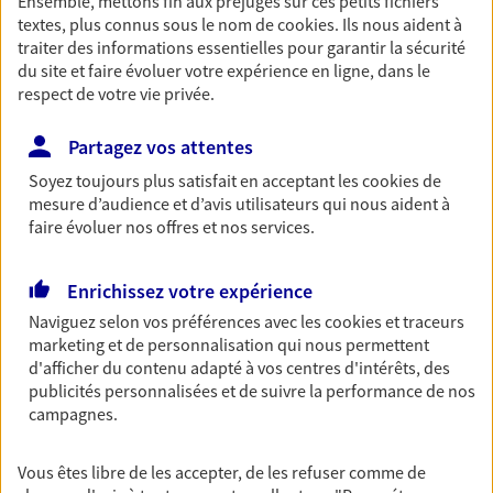
Découvrir l'offre Garantie Accidents de la Vie
Ensemble, mettons fin aux préjugés sur ces petits fichiers
textes, plus connus sous le nom de
cookies
. Ils nous aident à
OBTENIR UN TARIF EN LIGNE
traiter des informations essentielles pour garantir la sécurité
du site et faire évoluer votre expérience en ligne, dans le
respect de votre vie privée.
Multirisque Entreprise
Partagez vos attentes
Gagnez en simplicité et en sérénité avec votre
Soyez toujours plus satisfait en acceptant les
cookies
de
assurance multirisque entreprise. Un contrat
mesure d’audience et d’avis utilisateurs qui nous aident à
unique pour protéger vos locaux, matériels pro,
faire évoluer nos offres et nos services.
équipements et stocks… sans oublier votre
responsabilité civile.
Enrichissez votre expérience
Découvrir l'offre Multirisque Entreprise
Naviguez selon vos préférences avec les
cookies et traceurs
DEMANDER UN DEVIS
marketing et de personnalisation qui nous permettent
d'afficher du contenu adapté à vos centres d'intérêts, des
publicités personnalisées et de suivre la performance de nos
campagnes.
VOIR TOUTES NOS OFFRES
Vous êtes libre de les accepter, de les refuser comme de