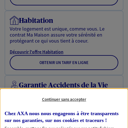
Habitation
Votre logement est unique, comme vous. Le
contrat Ma Maison assure votre sérénité en
protégeant ce qui vous tient à coeur.
Découvrir l'offre Habitation
OBTENIR UN TARIF EN LIGNE
Garantie Accidents de la Vie
Bricoleuse, féru de jardinage, pâtissier en herbe
ou grande lectrice… personne n'est à l'abri d'un
Continuer sans accepter
accident du quotidien. Avec Ma Protection
Accident, protégez votre qualité de vie et vos
Chez AXA nous nous engageons à être transparents
revenus.
sur nos garanties, sur nos
cookies et traceurs
!