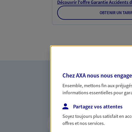
Découvrir l'offre Garantie Accidents d
OBTENIR UN TARI
Chez AXA nous nous engageon
Ensemble, mettons fin aux préjugés 
informations essentielles pour garan
Partagez vos attentes
Vous accompagner 
Soyez toujours plus satisfait en ac
offres et nos services.
confiance