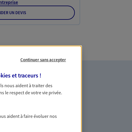
Entreprise
DER UN DEVIS
Continuer sans accepter
kies et traceurs
!
 Ils nous aident à traiter des
ns le respect de votre vie privée.
es professionnels et les
ous aident à faire évoluer nos