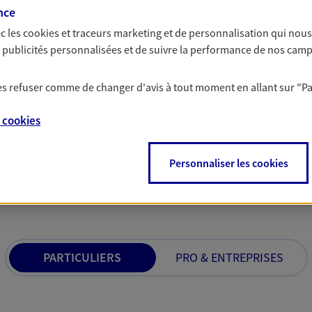
nce
rojets de vie tout au long de
Comme vous, nous s
us concevons notre métier : dans
bâtissons ensemble 
c les
cookies et traceurs
marketing et de personnalisation qui nous
 C'est en apprenant à vous
votre activité, vos c
es publicités personnalisées et de suivre la performance de nos cam
s de meilleures solutions.
votre famille.
 les refuser comme de changer d'avis à tout moment en allant sur
"P
e
cookies
Personnaliser les cookies
 nos offres Assurance &
PARTICULIERS
PRO & ENTREPRISES