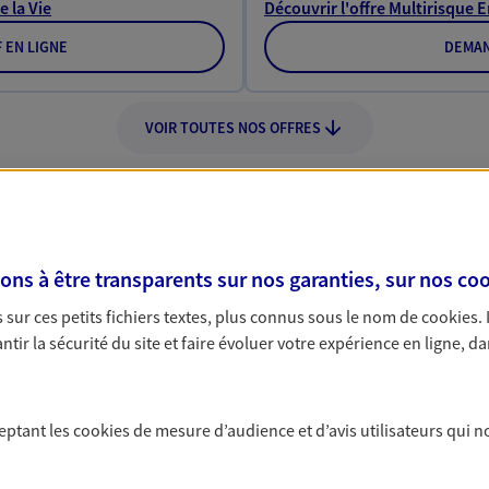
e la Vie
Découvrir l'offre Multirisque 
F EN LIGNE
DEMAN
VOIR TOUTES NOS OFFRES
s à être transparents sur nos garanties, sur nos
coo
Nos expertises
sur ces petits fichiers textes, plus connus sous le nom de
cookies
.
tir la sécurité du site et faire évoluer votre expérience en ligne, da
dans la durée et la
Accompagner l
ceptant les
cookies
de mesure d’audience et d’avis utilisateurs qui n
entreprises