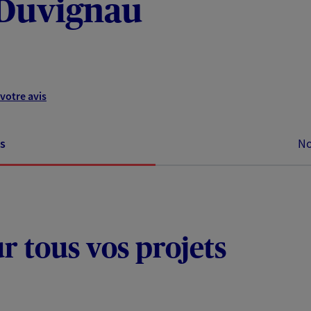
- Duvignau
votre avis
s
No
ur tous vos projets