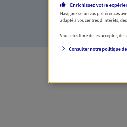
Enrichissez votre expérie
Vous accompagner dans vos p
votre vie, c'est ainsi que no
Naviguez selon vos préférences ave
la confiance et la proximité.
adapté à vos centres d'intérêts, d
connaître que nous proposon
Vous êtes libre de les accepter, de
Consulter notre politique d
Toutes