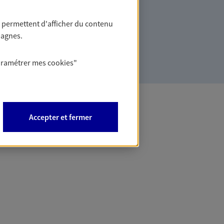
ommes des indépendants. Nous
des solutions cohérentes pour protéger
 permettent d'afficher du contenu
ollaborateurs... mais aussi vous-même et
pagnes.
aramétrer mes
cookies
"
Accepter et fermer
 Banque