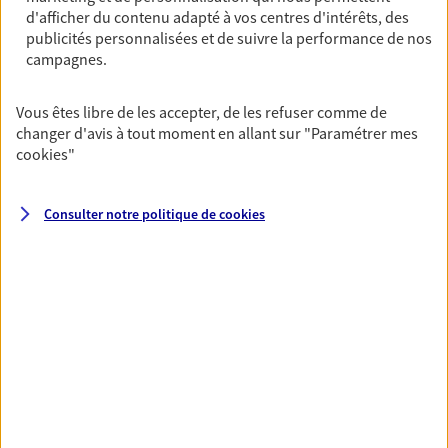
OBTENIR UN TARIF EN LIGNE
d'afficher du contenu adapté à vos centres d'intérêts, des
publicités personnalisées et de suivre la performance de nos
campagnes.
Multirisque Entreprise
Vous êtes libre de les accepter, de les refuser comme de
Gagnez en simplicité et en sérénité avec votre
changer d'avis à tout moment en allant sur
"Paramétrer mes
assurance multirisque entreprise. Un contrat
cookies
"
unique pour protéger vos locaux, matériels pro,
équipements et stocks… sans oublier votre
responsabilité civile.
Consulter notre politique de
cookies
Découvrir l'offre Multirisque Entreprise
DEMANDER UN DEVIS
VOIR TOUTES NOS OFFRES