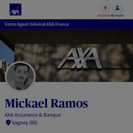
Espace
client
Assistance
Compte
Accéder
Votre Agent Général AXA France
au
contenu
principal
Accéder
au
pied
de
page
Mickael Ramos
AXA Assurance & Banque
Vagney (88)