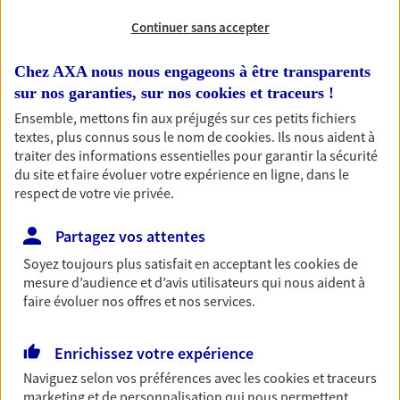
Continuer sans accepter
Habitation
Votre logement est unique, comme vous. Le
Chez AXA nous nous engageons à être transparents
contrat Ma Maison assure votre sérénité en
sur nos garanties, sur nos
cookies et traceurs
!
protégeant ce qui vous tient à coeur.
Ensemble, mettons fin aux préjugés sur ces petits fichiers
Découvrir l'offre Habitation
textes, plus connus sous le nom de
cookies
. Ils nous aident à
traiter des informations essentielles pour garantir la sécurité
OBTENIR UN TARIF EN LIGNE
du site et faire évoluer votre expérience en ligne, dans le
respect de votre vie privée.
Partagez vos attentes
Garantie Accidents de la Vie
Bricoleuse, féru de jardinage, pâtissier en herbe
Soyez toujours plus satisfait en acceptant les
cookies
de
ou grande lectrice… personne n'est à l'abri d'un
mesure d’audience et d’avis utilisateurs qui nous aident à
accident du quotidien. Avec Ma Protection
faire évoluer nos offres et nos services.
Accident, protégez votre qualité de vie et vos
revenus.
Enrichissez votre expérience
Découvrir l'offre Garantie Accidents de la Vie
Naviguez selon vos préférences avec les
cookies et traceurs
marketing et de personnalisation qui nous permettent