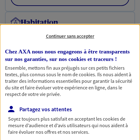
Habitation
Votre logement est unique, comme vous. Le
Continuer sans accepter
contrat Ma Maison assure votre sérénité en
protégeant ce qui vous tient à coeur.
Chez AXA nous nous engageons à être transparents
Découvrir l'offre Habitation
sur nos garanties, sur nos
cookies et traceurs
!
Ensemble, mettons fin aux préjugés sur ces petits fichiers
OBTENIR UN TARIF EN LIGNE
textes, plus connus sous le nom de
cookies
. Ils nous aident à
traiter des informations essentielles pour garantir la sécurité
du site et faire évoluer votre expérience en ligne, dans le
Garantie Accidents de la Vie
respect de votre vie privée.
Bricoleuse, féru de jardinage, pâtissier en herbe
ou grande lectrice… personne n'est à l'abri d'un
Partagez vos attentes
accident du quotidien. Avec Ma Protection
Soyez toujours plus satisfait en acceptant les
cookies
de
Accident, protégez votre qualité de vie et vos
mesure d’audience et d’avis utilisateurs qui nous aident à
revenus.
faire évoluer nos offres et nos services.