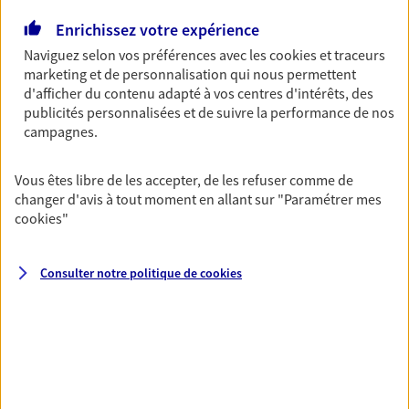
Découvrir l'offre Garantie Accidents de la Vie
Enrichissez votre expérience
OBTENIR UN TARIF EN LIGNE
Naviguez selon vos préférences avec les
cookies et traceurs
marketing et de personnalisation qui nous permettent
d'afficher du contenu adapté à vos centres d'intérêts, des
Multirisque Entreprise
publicités personnalisées et de suivre la performance de nos
campagnes.
Gagnez en simplicité et en sérénité avec votre
assurance multirisque entreprise. Un contrat
unique pour protéger vos locaux, matériels pro,
Vous êtes libre de les accepter, de les refuser comme de
équipements et stocks… sans oublier votre
changer d'avis à tout moment en allant sur
"Paramétrer mes
responsabilité civile.
cookies
"
Découvrir l'offre Multirisque Entreprise
Consulter notre politique de
cookies
DEMANDER UN DEVIS
VOIR TOUTES NOS OFFRES