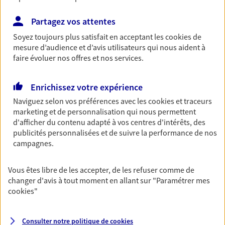
Habitation
Votre logement est unique, comme vous. Le
Partagez vos attentes
contrat Ma Maison assure votre sérénité en
Soyez toujours plus satisfait en acceptant les
cookies
de
protégeant ce qui vous tient à coeur.
mesure d’audience et d’avis utilisateurs qui nous aident à
faire évoluer nos offres et nos services.
Découvrir l'offre Habitation
OBTENIR UN TARIF EN LIGNE
Enrichissez votre expérience
Naviguez selon vos préférences avec les
cookies et traceurs
marketing et de personnalisation qui nous permettent
Garantie Accidents de la Vie
d'afficher du contenu adapté à vos centres d'intérêts, des
publicités personnalisées et de suivre la performance de nos
Bricoleuse, féru de jardinage, pâtissier en herbe
campagnes.
ou grande lectrice… personne n'est à l'abri d'un
accident du quotidien. Avec Ma Protection
Accident, protégez votre qualité de vie et vos
Vous êtes libre de les accepter, de les refuser comme de
revenus.
changer d'avis à tout moment en allant sur
"Paramétrer mes
cookies
"
Découvrir l'offre Garantie Accidents de la Vie
OBTENIR UN TARIF EN LIGNE
Consulter notre politique de
cookies