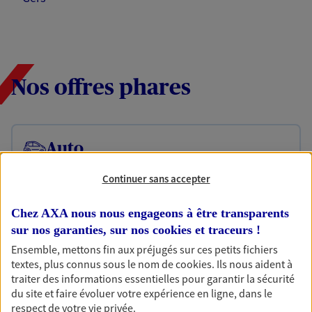
Nos offres phares
Auto
Fan de longs voyages ou petit rouleur, prenez la
Continuer sans accepter
route bien protégé. Assurez votre voiture avec le
contrat Mon Auto : une assurance qui roule pour
vous.
Chez AXA nous nous engageons à être transparents
sur nos garanties, sur nos
cookies et traceurs
!
Découvrir l'offre Auto
Ensemble, mettons fin aux préjugés sur ces petits fichiers
textes, plus connus sous le nom de
cookies
. Ils nous aident à
OBTENIR UN TARIF EN LIGNE
traiter des informations essentielles pour garantir la sécurité
du site et faire évoluer votre expérience en ligne, dans le
respect de votre vie privée.