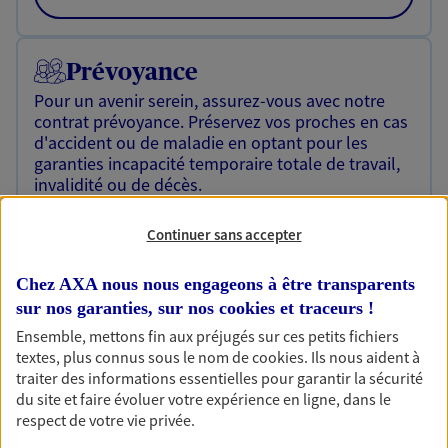
Prévoyance
Pour un avenir serein, assurez-vous avec notre
contrat prévoyance. Préservez vos proches en cas
d'accident ou de maladie en optant pour les
garanties incapacité temporaire totale de travail,
invalidité ou de décès.
Découvrir l'offre Prévoyance
Continuer sans accepter
NOUS CONTACTER
Chez AXA nous nous engageons à être transparents
sur nos garanties, sur nos
cookies et traceurs
!
Ensemble, mettons fin aux préjugés sur ces petits fichiers
Assurance prêt immobilier
textes, plus connus sous le nom de
cookies
. Ils nous aident à
Un projet immobilier ? Un emprunt en cours ? De
traiter des informations essentielles pour garantir la sécurité
belles économies possibles sur votre budget
du site et faire évoluer votre expérience en ligne, dans le
immobilier en confiant votre assurance de prêt à
respect de votre vie privée.
AXA !