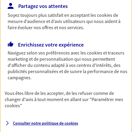
Partagez vos attentes
NOUS CONTACTER
Soyez toujours plus satisfait en acceptant les
cookies
de
mesure d’audience et d’avis utilisateurs qui nous aident à
faire évoluer nos offres et nos services.
Multirisque Entreprise
Gagnez en simplicité et en sérénité avec votre
assurance multirisque entreprise. Un contrat
Enrichissez votre expérience
unique pour protéger vos locaux, matériels pro,
Naviguez selon vos préférences avec les
cookies et traceurs
équipements et stocks… sans oublier votre
marketing et de personnalisation qui nous permettent
responsabilité civile.
d'afficher du contenu adapté à vos centres d'intérêts, des
publicités personnalisées et de suivre la performance de nos
Découvrir l'offre Multirisque Entreprise
campagnes.
DEMANDER UN DEVIS
Vous êtes libre de les accepter, de les refuser comme de
changer d'avis à tout moment en allant sur
"Paramétrer mes
cookies
"
VOIR TOUTES NOS OFFRES
Consulter notre politique de
cookies