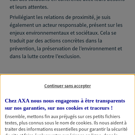
et leurs attentes.
Privilégiant les relations de proximité, je suis
également un acteur responsable, présent sur les
enjeux environnementaux et sociétaux. Cela se
traduit par des actions concrètes dans la
prévention, la préservation de l'environnement et
dans la lutte contre l'exclusion.
Continuer sans accepter
Nos expertises
Chez AXA nous nous engageons à être transparents
sur nos garanties, sur nos
cookies et traceurs
!
Ensemble, mettons fin aux préjugés sur ces petits fichiers
Accompagner les
textes, plus connus sous le nom de
cookies
. Ils nous aident à
traiter des informations essentielles pour garantir la sécurité
professionnels et les