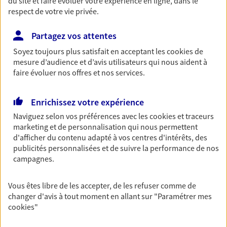
du site et faire évoluer votre expérience en ligne, dans le
entreprises
respect de votre vie privée.
Comme vous, nous sommes des indépendants. Nous
Partagez vos attentes
bâtissons ensemble des solutions cohérentes pour
protéger votre activité, vos collaborateurs... mais aussi
Soyez toujours plus satisfait en acceptant les
cookies
de
vous-même et votre famille.
mesure d’audience et d’avis utilisateurs qui nous aident à
faire évoluer nos offres et nos services.
Accompagner vos projets de
Enrichissez votre expérience
vie
Naviguez selon vos préférences avec les
cookies et traceurs
Achat immobilier, installation, départ à la retraite…
marketing et de personnalisation qui nous permettent
Autant de moments de vie qui nécessitent des solutions
d'afficher du contenu adapté à vos centres d'intérêts, des
d'assurance et d'épargne. Recevez un conseil d'expert
publicités personnalisées et de suivre la performance de nos
campagnes.
cohérent avec vos besoins
Vous êtes libre de les accepter, de les refuser comme de
Vous aider à constituer une
changer d'avis à tout moment en allant sur
"Paramétrer mes
cookies
"
épargne
De nombreuses solutions s'offrent à vous pour faire