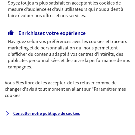
Découvrir l'offre Garantie Accidents de la Vie
Soyez toujours plus satisfait en acceptant les
cookies
de
mesure d’audience et d’avis utilisateurs qui nous aident à
OBTENIR UN TARIF EN LIGNE
faire évoluer nos offres et nos services.
Enrichissez votre expérience
Multirisque Entreprise
Naviguez selon vos préférences avec les
cookies et traceurs
Gagnez en simplicité et en sérénité avec votre
marketing et de personnalisation qui nous permettent
assurance multirisque entreprise. Un contrat
d'afficher du contenu adapté à vos centres d'intérêts, des
unique pour protéger vos locaux, matériels pro,
publicités personnalisées et de suivre la performance de nos
équipements et stocks… sans oublier votre
campagnes.
responsabilité civile.
Découvrir l'offre Multirisque Entreprise
Vous êtes libre de les accepter, de les refuser comme de
changer d'avis à tout moment en allant sur
"Paramétrer mes
DEMANDER UN DEVIS
cookies
"
Consulter notre politique de
cookies
VOIR TOUTES NOS OFFRES