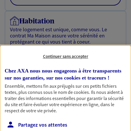
Habitation
Votre logement est unique, comme vous. Le
contrat Ma Maison assure votre sérénité en
protégeant ce qui vous tient à coeur.
Découvrir l'offre Habitation
Continuer sans accepter
OBTENIR UN TARIF EN LIGNE
Chez AXA nous nous engageons à être transparents
sur nos garanties, sur nos
cookies et traceurs
!
Ensemble, mettons fin aux préjugés sur ces petits fichiers
Garantie Accidents de la Vie
textes, plus connus sous le nom de
cookies
. Ils nous aident à
Bricoleuse, féru de jardinage, pâtissier en herbe
traiter des informations essentielles pour garantir la sécurité
ou grande lectrice… personne n'est à l'abri d'un
du site et faire évoluer votre expérience en ligne, dans le
accident du quotidien. Avec Ma Protection
respect de votre vie privée.
Accident, protégez votre qualité de vie et vos
revenus.
Partagez vos attentes