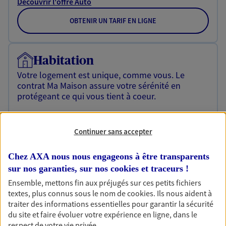
Découvrir l'offre Auto
OBTENIR UN TARIF EN LIGNE
Habitation
Votre logement est unique, comme vous. Le
contrat Ma Maison assure votre sérénité en
protégeant ce qui vous tient à coeur.
Découvrir l'offre Habitation
Continuer sans accepter
OBTENIR UN TARIF EN LIGNE
Chez AXA nous nous engageons à être transparents
sur nos garanties, sur nos
cookies et traceurs
!
Garantie Accidents de la Vie
Ensemble, mettons fin aux préjugés sur ces petits fichiers
Bricoleuse, féru de jardinage, pâtissier en herbe
textes, plus connus sous le nom de
cookies
. Ils nous aident à
ou grande lectrice… personne n'est à l'abri d'un
traiter des informations essentielles pour garantir la sécurité
accident du quotidien. Avec Ma Protection
du site et faire évoluer votre expérience en ligne, dans le
Accident, protégez votre qualité de vie et vos
respect de votre vie privée.