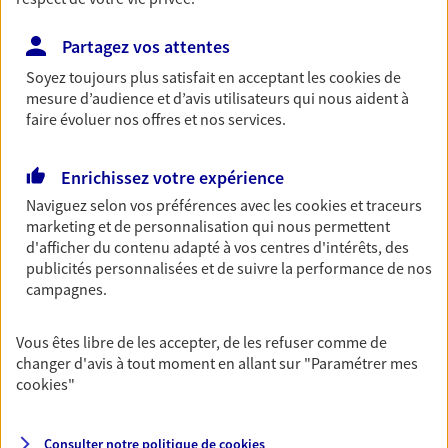
revenus.
Partagez vos attentes
Découvrir l'offre Garantie Accidents de la Vie
Soyez toujours plus satisfait en acceptant les
cookies
de
OBTENIR UN TARIF EN LIGNE
mesure d’audience et d’avis utilisateurs qui nous aident à
faire évoluer nos offres et nos services.
Multirisque Entreprise
Enrichissez votre expérience
Gagnez en simplicité et en sérénité avec votre
Naviguez selon vos préférences avec les
cookies et traceurs
assurance multirisque entreprise. Un contrat
marketing et de personnalisation qui nous permettent
unique pour protéger vos locaux, matériels pro,
d'afficher du contenu adapté à vos centres d'intérêts, des
équipements et stocks… sans oublier votre
publicités personnalisées et de suivre la performance de nos
responsabilité civile.
campagnes.
Découvrir l'offre Multirisque Entreprise
Vous êtes libre de les accepter, de les refuser comme de
DEMANDER UN DEVIS
changer d'avis à tout moment en allant sur
"Paramétrer mes
cookies
"
VOIR TOUTES NOS OFFRES
Consulter notre politique de
cookies