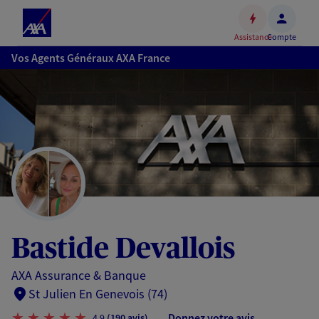
Espace
client
Assistance
Compte
Accéder
Vos Agents Généraux AXA France
au
contenu
principal
Accéder
au
pied
de
page
Bastide Devallois
AXA Assurance & Banque
St Julien En Genevois (74)
Donnez votre avis
4,9
(190 avis)