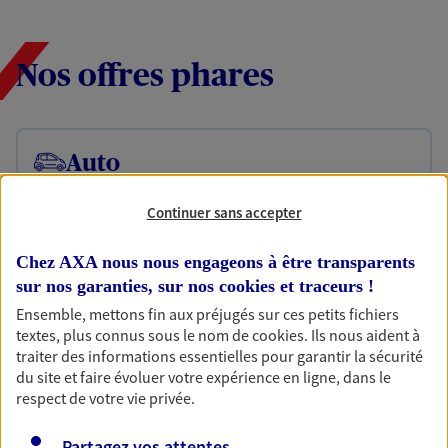
Nos offres phares
Auto
Fan de longs voyages ou petit rouleur, prenez la
route bien protégé. Assurez votre voiture avec le
Continuer sans accepter
contrat Mon Auto : une assurance qui roule pour
vous.
Chez AXA nous nous engageons à être transparents
sur nos garanties, sur nos
cookies et traceurs
!
Découvrir l'offre Auto
Ensemble, mettons fin aux préjugés sur ces petits fichiers
OBTENIR UN TARIF EN LIGNE
textes, plus connus sous le nom de
cookies
. Ils nous aident à
traiter des informations essentielles pour garantir la sécurité
du site et faire évoluer votre expérience en ligne, dans le
respect de votre vie privée.
Habitation
Votre logement est unique, comme vous. Le
Partagez vos attentes