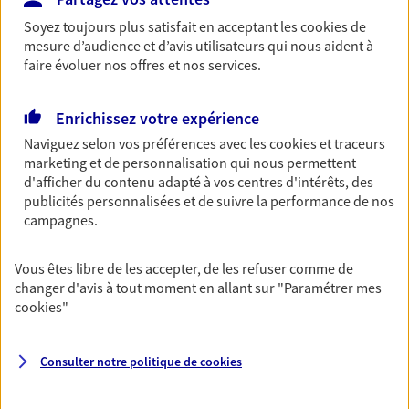
contrat Ma Maison assure votre sérénité en
Soyez toujours plus satisfait en acceptant les
cookies
de
protégeant ce qui vous tient à coeur.
mesure d’audience et d’avis utilisateurs qui nous aident à
faire évoluer nos offres et nos services.
Découvrir l'offre Habitation
OBTENIR UN TARIF EN LIGNE
Enrichissez votre expérience
Naviguez selon vos préférences avec les
cookies et traceurs
marketing et de personnalisation qui nous permettent
Garantie Accidents de la Vie
d'afficher du contenu adapté à vos centres d'intérêts, des
Bricoleuse, féru de jardinage, pâtissier en herbe
publicités personnalisées et de suivre la performance de nos
ou grande lectrice… personne n'est à l'abri d'un
campagnes.
accident du quotidien. Avec Ma Protection
Accident, protégez votre qualité de vie et vos
Vous êtes libre de les accepter, de les refuser comme de
revenus.
changer d'avis à tout moment en allant sur
"Paramétrer mes
cookies
"
Découvrir l'offre Garantie Accidents de la Vie
OBTENIR UN TARIF EN LIGNE
Consulter notre politique de
cookies