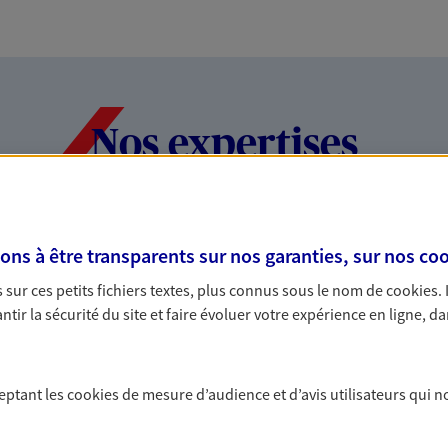
Nos expertises
dans la durée et la
Accompagner l
s à être transparents sur nos garanties, sur nos
coo
entreprises
sur ces petits fichiers textes, plus connus sous le nom de
cookies
.
tir la sécurité du site et faire évoluer votre expérience en ligne, da
rojets de vie tout au long de
Comme vous, nous s
us concevons notre métier : dans
bâtissons ensemble 
 C'est en apprenant à vous
votre activité, vos c
s de meilleures solutions.
votre famille.
ceptant les
cookies
de mesure d’audience et d’avis utilisateurs qui n