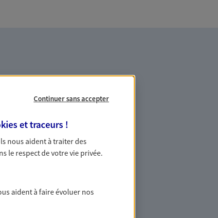
Continuer sans accepter
es professionnels et les
kies et traceurs
!
 Ils nous aident à traiter des
ns le respect de votre vie privée.
ommes des indépendants. Nous
des solutions cohérentes pour protéger
ollaborateurs... mais aussi vous-même et
ous aident à faire évoluer nos