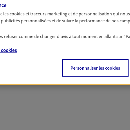
nce
c les
cookies et traceurs
marketing et de personnalisation qui nous
es publicités personnalisées et de suivre la performance de nos cam
 nos offres Assurance &
 les refuser comme de changer d'avis à tout moment en allant sur
"P
e
cookies
PARTICULIERS
PRO & ENTREPRISES
Personnaliser les cookies