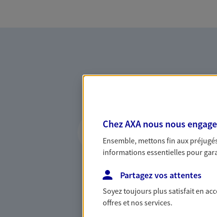
Vous accompagner 
Chez AXA nous nous engageon
confiance
Ensemble, mettons fin aux préjugés 
informations essentielles pour garan
Vous accompagner dans vos p
votre vie, c'est ainsi que no
Partagez vos attentes
la confiance et la proximité.
connaître que nous proposon
Soyez toujours plus satisfait en ac
offres et nos services.