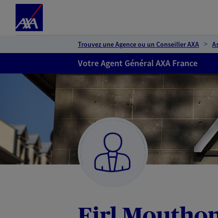
Espace client
Accéder au contenu principal
Accéder au pied de page
Trouvez une Agence ou un Conseiller AXA
A
Votre Agent Général AXA France
Eirl Mouthon