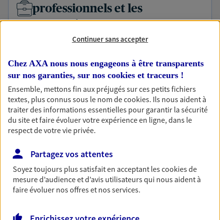
professionnels et les
entreprises
Comme vous, nous sommes des indépendants. Nous
Continuer sans accepter
bâtissons ensemble des solutions cohérentes pour
protéger votre activité, vos collaborateurs... mais aussi
Chez AXA nous nous engageons à être transparents
vous-même et votre famille.
sur nos garanties, sur nos
cookies et traceurs
!
Ensemble, mettons fin aux préjugés sur ces petits fichiers
textes, plus connus sous le nom de
cookies
. Ils nous aident à
Préparer et transmettre votre
traiter des informations essentielles pour garantir la sécurité
du site et faire évoluer votre expérience en ligne, dans le
succession
respect de votre vie privée.
Préparer au mieux la transmission de votre patrimoine à
votre conjoint, vos enfants et vos proches en respectant
Partagez vos attentes
vos objectifs et en vous aidant à prendre les bonnes
Soyez toujours plus satisfait en acceptant les
cookies
de
décisions
mesure d’audience et d’avis utilisateurs qui nous aident à
faire évoluer nos offres et nos services.
Optimiser votre fiscalité
En procédant à un bilan social et patrimonial, nous vous
Enrichissez votre expérience