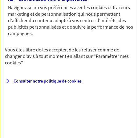
aidons à optimiser votre fiscalité. Ensemble, nous
Naviguez selon vos préférences avec les
cookies et traceurs
trouvons des solutions : assurance retraite, assurance
marketing et de personnalisation qui nous permettent
vie, placements…
d'afficher du contenu adapté à vos centres d'intérêts, des
publicités personnalisées et de suivre la performance de nos
campagnes.
Vous protéger et protéger vos
proches face aux aléas de la vie
Vous êtes libre de les accepter, de les refuser comme de
changer d'avis à tout moment en allant sur
"Paramétrer mes
Avec nos solutions de prévoyance, sécurisez vos
cookies
"
ressources et protégez vos proches en cas d'accident,
d'invalidité, d'incapacité ou de décès.
Consulter notre politique de
cookies
Toutes nos solutions
Prévoyance & Patrimoine