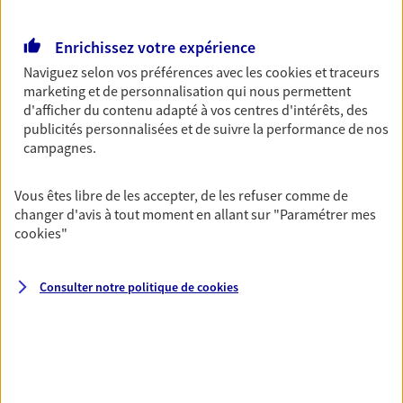
Découvrir l'offre Garantie Accidents de la Vie
OBTENIR UN TARIF EN LIGNE
Enrichissez votre expérience
Naviguez selon vos préférences avec les
cookies et traceurs
marketing et de personnalisation qui nous permettent
Multirisque Entreprise
d'afficher du contenu adapté à vos centres d'intérêts, des
publicités personnalisées et de suivre la performance de nos
Gagnez en simplicité et en sérénité avec votre
campagnes.
assurance multirisque entreprise. Un contrat
unique pour protéger vos locaux, matériels pro,
équipements et stocks… sans oublier votre
Vous êtes libre de les accepter, de les refuser comme de
responsabilité civile.
changer d'avis à tout moment en allant sur
"Paramétrer mes
cookies
"
Découvrir l'offre Multirisque Entreprise
DEMANDER UN DEVIS
Consulter notre politique de
cookies
VOIR TOUTES NOS OFFRES