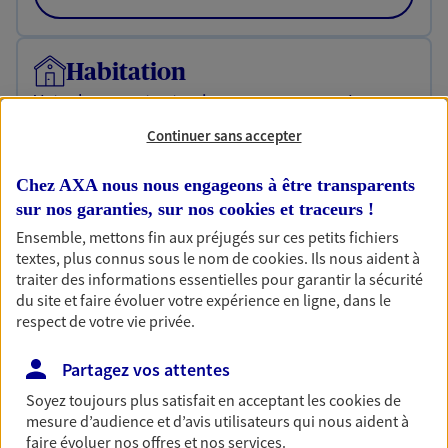
Habitation
Votre logement est unique, comme vous. Le
contrat Ma Maison assure votre sérénité en
Continuer sans accepter
protégeant ce qui vous tient à coeur.
Découvrir l'offre Habitation
Chez AXA nous nous engageons à être transparents
sur nos garanties, sur nos
cookies et traceurs
!
OBTENIR UN TARIF EN LIGNE
Ensemble, mettons fin aux préjugés sur ces petits fichiers
textes, plus connus sous le nom de
cookies
. Ils nous aident à
traiter des informations essentielles pour garantir la sécurité
Garantie Accidents de la Vie
du site et faire évoluer votre expérience en ligne, dans le
respect de votre vie privée.
Bricoleuse, féru de jardinage, pâtissier en herbe
ou grande lectrice… personne n'est à l'abri d'un
accident du quotidien. Avec Ma Protection
Partagez vos attentes
Accident, protégez votre qualité de vie et vos
Soyez toujours plus satisfait en acceptant les
cookies
de
revenus.
mesure d’audience et d’avis utilisateurs qui nous aident à
faire évoluer nos offres et nos services.