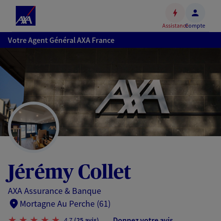
Espace
client
Assistance
Compte
Accéder
Votre Agent Général AXA France
au
contenu
principal
Accéder
au
pied
de
page
Jérémy Collet
AXA Assurance & Banque
Mortagne Au Perche (61)
Donnez votre avis
4,7
(25 avis)