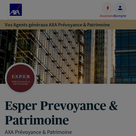
Espace
client
Assistance
Compte
Accéder
Vos Agents généraux AXA Prévoyance & Patrimoine
au
contenu
principal
Accéder
au
pied
de
page
Esper Prevoyance &
Patrimoine
AXA Prévoyance & Patrimoine