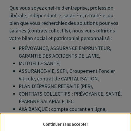
Que vous soyez chef-fe d'entreprise, profession
libérale, indépendant-e, salarié-e, retraité-e, ou
bien que vous recherchiez des solutions pour vos
salariés (contrats collectifs), nous vous offrirons
votre bilan social et patrimonial personnalisé :
PRÉVOYANCE, ASSURANCE EMPRUNTEUR,
GARANTIE DES ACCIDENTS DE LA VIE,
MUTUELLE SANTÉ,
ASSURANCE-VIE, SCPI, Groupement Foncier
Viticole, contrat de CAPITALISATION,
PLAN D'ÉPARGNE RETRAITE (PER),
CONTRATS COLLECTIFS : PRÉVOYANCE, SANTÉ,
ÉPARGNE SALARIALE, IFC
AXA BANQUE : compte courant en ligne,
livrets, compte-titres, PEA (libre ou gestion
sous mandat), Compte à Terme... Sur ces
Continuer sans accepter