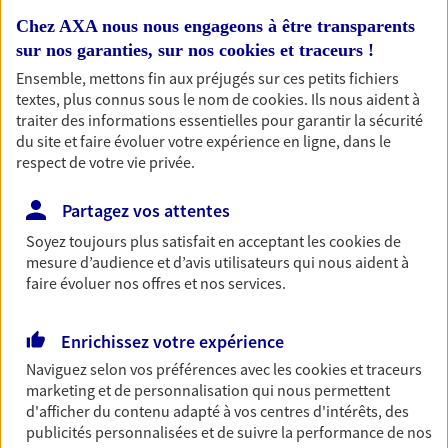
sujets complexes qui demandent de
Chez AXA nous nous engageons à être transparents
l'expertise, faites appels à notre cabinet
sur nos garanties, sur nos
cookies et traceurs
!
spécialisé.
Ensemble, mettons fin aux préjugés sur ces petits fichiers
textes, plus connus sous le nom de
cookies
. Ils nous aident à
traiter des informations essentielles pour garantir la sécurité
du site et faire évoluer votre expérience en ligne, dans le
respect de votre vie privée.
Nos expertises
Partagez vos attentes
Soyez toujours plus satisfait en acceptant les
cookies
de
mesure d’audience et d’avis utilisateurs qui nous aident à
Accompagner les
faire évoluer nos offres et nos services.
professionnels et les
entreprises
Enrichissez votre expérience
Comme vous, nous sommes des indépendants. Nous
Naviguez selon vos préférences avec les
cookies et traceurs
bâtissons ensemble des solutions cohérentes pour
marketing et de personnalisation qui nous permettent
protéger votre activité, vos collaborateurs... mais aussi
d'afficher du contenu adapté à vos centres d'intérêts, des
publicités personnalisées et de suivre la performance de nos
vous-même et votre famille.