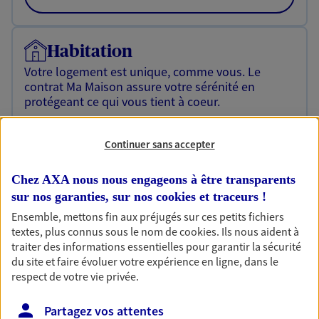
Habitation
Votre logement est unique, comme vous. Le
contrat Ma Maison assure votre sérénité en
protégeant ce qui vous tient à coeur.
Découvrir l'offre Habitation
Continuer sans accepter
OBTENIR UN TARIF EN LIGNE
Chez AXA nous nous engageons à être transparents
sur nos garanties, sur nos
cookies et traceurs
!
Garantie Accidents de la Vie
Ensemble, mettons fin aux préjugés sur ces petits fichiers
Bricoleuse, féru de jardinage, pâtissier en herbe
textes, plus connus sous le nom de
cookies
. Ils nous aident à
ou grande lectrice… personne n'est à l'abri d'un
traiter des informations essentielles pour garantir la sécurité
accident du quotidien. Avec Ma Protection
du site et faire évoluer votre expérience en ligne, dans le
Accident, protégez votre qualité de vie et vos
respect de votre vie privée.
revenus.
Partagez vos attentes