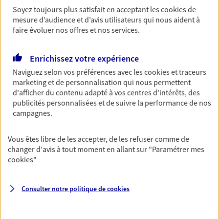
Découvrir l'offre Garantie Accidents de la Vie
Soyez toujours plus satisfait en acceptant les
cookies
de
OBTENIR UN TARIF EN LIGNE
mesure d’audience et d’avis utilisateurs qui nous aident à
faire évoluer nos offres et nos services.
Multirisque Entreprise
Enrichissez votre expérience
Gagnez en simplicité et en sérénité avec votre
Naviguez selon vos préférences avec les
cookies et traceurs
assurance multirisque entreprise. Un contrat
marketing et de personnalisation qui nous permettent
unique pour protéger vos locaux, matériels pro,
d'afficher du contenu adapté à vos centres d'intérêts, des
équipements et stocks… sans oublier votre
publicités personnalisées et de suivre la performance de nos
responsabilité civile.
campagnes.
Découvrir l'offre Multirisque Entreprise
Vous êtes libre de les accepter, de les refuser comme de
changer d'avis à tout moment en allant sur
"Paramétrer mes
DEMANDER UN DEVIS
cookies
"
Consulter notre politique de
cookies
VOIR TOUTES NOS OFFRES