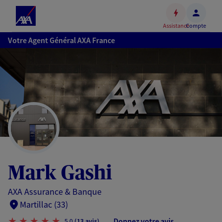
Espace
client
Assistance
Compte
Accéder
Votre Agent Général AXA France
au
contenu
principal
Accéder
au
pied
de
page
Mark Gashi
AXA Assurance & Banque
Martillac (33)
Donnez votre avis
5,0
(13 avis)