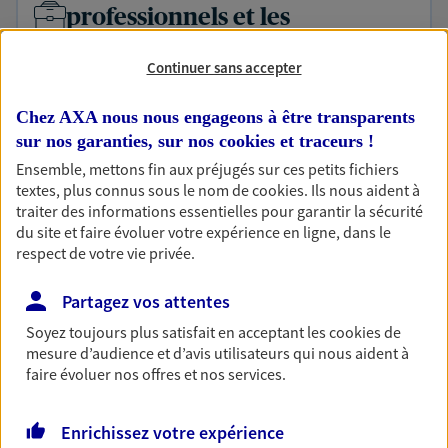
professionnels et les
entreprises
Continuer sans accepter
Comme vous, nous sommes des indépendants. Nous
bâtissons ensemble des solutions cohérentes pour
Chez AXA nous nous engageons à être transparents
protéger votre activité, vos collaborateurs... mais aussi
sur nos garanties, sur nos
cookies et traceurs
!
vous-même et votre famille.
Ensemble, mettons fin aux préjugés sur ces petits fichiers
textes, plus connus sous le nom de
cookies
. Ils nous aident à
traiter des informations essentielles pour garantir la sécurité
Accompagner vos projets de
du site et faire évoluer votre expérience en ligne, dans le
vie
respect de votre vie privée.
Achat immobilier, installation, départ à la retraite…
Autant de moments de vie qui nécessitent des solutions
Partagez vos attentes
d'assurance et d'épargne. Recevez un conseil d'expert
Soyez toujours plus satisfait en acceptant les
cookies
de
cohérent avec vos besoins
mesure d’audience et d’avis utilisateurs qui nous aident à
faire évoluer nos offres et nos services.
Vous aider à constituer une
Enrichissez votre expérience
épargne