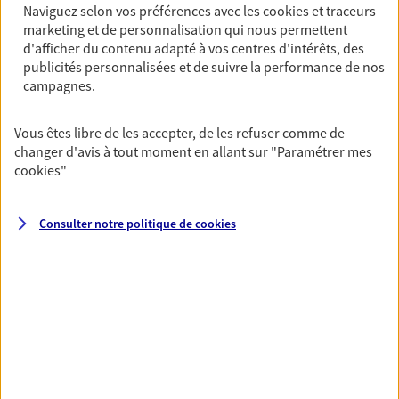
Naviguez selon vos préférences avec les
cookies et traceurs
De nombreuses solutions s'offrent à vous pour faire
marketing et de personnalisation qui nous permettent
fructifier votre épargne. Laquelle correspond à vos
d'afficher du contenu adapté à vos centres d'intérêts, des
objectifs ? Rien ne remplace les conseils d'un expert :
publicités personnalisées et de suivre la performance de nos
Assurance vie, PER, Livret… Faisons le point ensemble !
campagnes.
Vous êtes libre de les accepter, de les refuser comme de
Préparer votre avenir
changer d'avis à tout moment en allant sur
"Paramétrer mes
Anticipez les imprévus et sécurisez votre futur grâce à
cookies
"
nos différentes solutions. Nous vous accompagnons
dans vos projets de vie en privilégiant une relation de
Consulter notre politique de
cookies
confiance et de proximité.
Toutes nos solutions
Prévoyance & Patrimoine