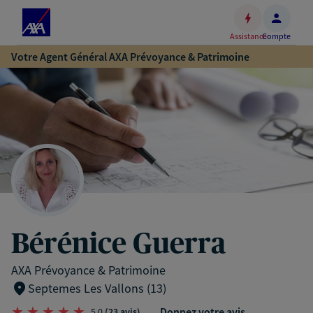
Espace
client
Assistance
Compte
Accéder
Votre Agent Général AXA Prévoyance & Patrimoine
au
contenu
principal
Accéder
au
pied
de
page
Bérénice Guerra
AXA Prévoyance & Patrimoine
Septemes Les Vallons (13)
Donnez votre avis
5,0
(23 avis)