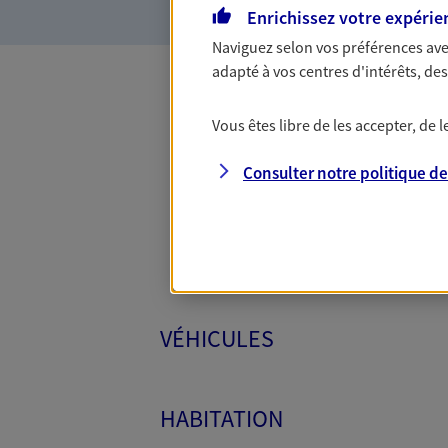
Enrichissez votre expérie
Naviguez selon vos préférences ave
adapté à vos centres d'intérêts, d
Toutes
Vous êtes libre de les accepter, de
Consulter notre politique d
VÉHICULES
HABITATION