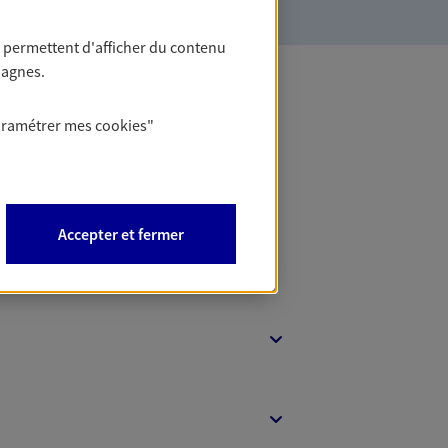
 permettent d'afficher du contenu
pagnes.
 Banque
aramétrer mes
cookies
"
Accepter et fermer