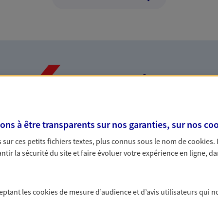
Nos expertises
s à être transparents sur nos garanties, sur nos
coo
dans la durée et la
Accompagner l
sur ces petits fichiers textes, plus connus sous le nom de
cookies
.
entreprises
tir la sécurité du site et faire évoluer votre expérience en ligne, da
rojets de vie tout au long de
Comme vous, nous s
us concevons notre métier : dans
bâtissons ensemble 
 C'est en apprenant à vous
votre activité, vos c
ceptant les
cookies
de mesure d’audience et d’avis utilisateurs qui n
s de meilleures solutions.
votre famille.