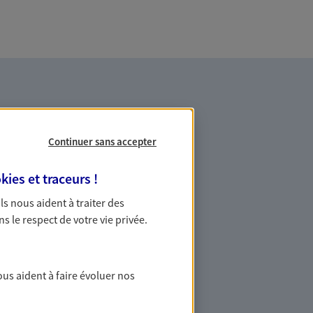
Continuer sans accepter
kies et traceurs
!
es professionnels et les
 Ils nous aident à traiter des
ns le respect de votre vie privée.
ommes des indépendants. Nous
des solutions cohérentes pour protéger
ollaborateurs... mais aussi vous-même et
ous aident à faire évoluer nos