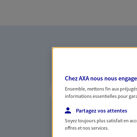
Chez AXA nous nous engageon
Vous accompagner 
Ensemble, mettons fin aux préjugés 
confiance
informations essentielles pour garan
Vous accompagner dans vos p
Partagez vos attentes
votre vie, c'est ainsi que no
la confiance et la proximité.
Soyez toujours plus satisfait en ac
connaître que nous proposon
offres et nos services.