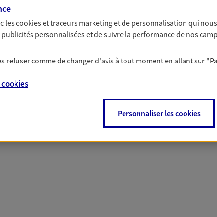
nce
c les
cookies et traceurs
marketing et de personnalisation qui nous
es publicités personnalisées et de suivre la performance de nos cam
 nos offres Assurance &
 les refuser comme de changer d'avis à tout moment en allant sur
"P
e
cookies
Personnaliser les cookies
PARTICULIERS
PRO & ENTREPRISES