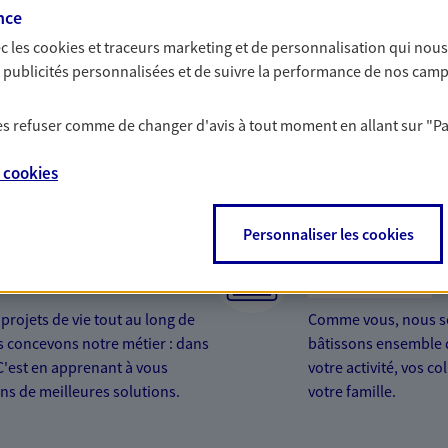
nce
c les
cookies et traceurs
marketing et de personnalisation qui nous
es publicités personnalisées et de suivre la performance de nos cam
 les refuser comme de changer d'avis à tout moment en allant sur
"P
Nos expertises
e
cookies
Personnaliser les cookies
dans la durée et la
Accompagner l
entreprises
rojets de vie tout au long de
Comme vous, nous s
us concevons notre métier : dans
bâtissons ensemble 
 C'est en apprenant à vous
votre activité, vos c
s de meilleures solutions.
votre famille.