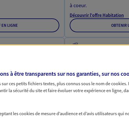
à coeur.
Découvrir l'offre Habitation
F EN LIGNE
OBTENIR U
de la Vie
Multirisque Ent
issier en herbe ou grande
Gagnez en simplicité et en 
d'un accident du quotidien.
multirisque entreprise. Un
gez votre qualité de vie et
locaux, matériels pro, équ
s à être transparents sur nos garanties, sur nos
coo
votre responsabilité civile.
sur ces petits fichiers textes, plus connus sous le nom de
cookies
.
e la Vie
Découvrir l'offre Multirisque 
tir la sécurité du site et faire évoluer votre expérience en ligne, da
F EN LIGNE
DEMAN
ceptant les
cookies
de mesure d’audience et d’avis utilisateurs qui n
VOIR TOUTES NOS OFFRES