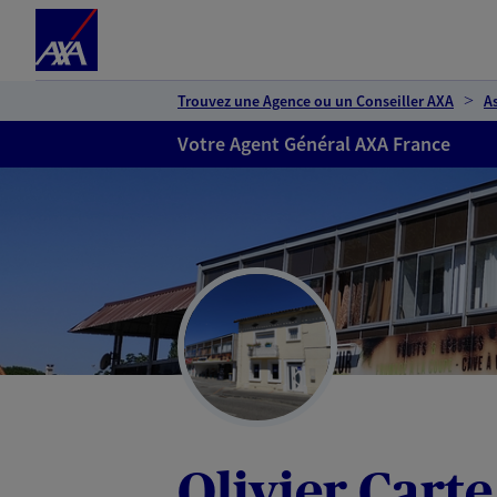
Espace client
Accéder au contenu principal
Accéder au pied de page
Trouvez une Agence ou un Conseiller AXA
A
Votre Agent Général AXA France
Olivier Carte