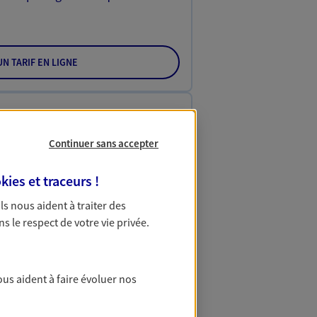
N TARIF EN LIGNE
reprise
sérénité avec votre assurance
Continuer sans accepter
 contrat unique pour protéger vos
ipements et stocks… sans oublier
kies et traceurs
!
 Ils nous aident à traiter des
Entreprise
ns le respect de votre vie privée.
DER UN DEVIS
ous aident à faire évoluer nos