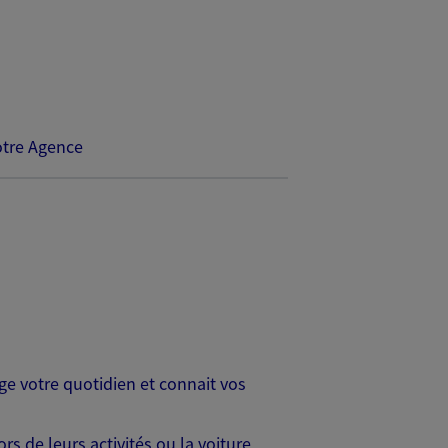
tre Agence
age votre quotidien et connait vos
s de leurs activités ou la voiture