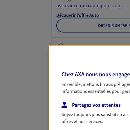
assurance qui roule pour vous.
Découvrir l'offre Auto
OBTENIR UN TARI
Garantie Accidents 
Bricoleuse, féru de jardinage, pât
lectrice… personne n'est à l'abri 
Avec Ma Protection Accident, proté
Chez AXA nous nous engageon
vos revenus.
Ensemble, mettons fin aux préjugés 
Découvrir l'offre Garantie Accidents d
informations essentielles pour garan
OBTENIR UN TARI
Partagez vos attentes
Soyez toujours plus satisfait en ac
offres et nos services.