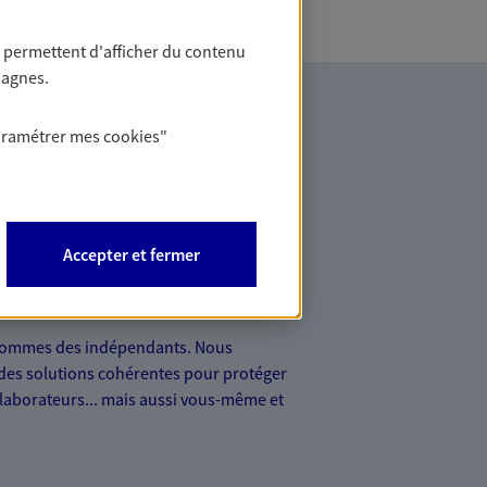
 permettent d'afficher du contenu
pagnes.
aramétrer mes
cookies
"
Accepter et fermer
es professionnels et les
ommes des indépendants. Nous
des solutions cohérentes pour protéger
ollaborateurs... mais aussi vous-même et