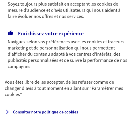
revenus.
Soyez toujours plus satisfait en acceptant les
cookies
de
mesure d’audience et d’avis utilisateurs qui nous aident à
Découvrir l'offre Garantie Accidents de la Vie
faire évoluer nos offres et nos services.
OBTENIR UN TARIF EN LIGNE
Enrichissez votre expérience
Naviguez selon vos préférences avec les
cookies et traceurs
marketing et de personnalisation qui nous permettent
Multirisque Entreprise
d'afficher du contenu adapté à vos centres d'intérêts, des
Gagnez en simplicité et en sérénité avec votre
publicités personnalisées et de suivre la performance de nos
assurance multirisque entreprise. Un contrat
campagnes.
unique pour protéger vos locaux, matériels pro,
équipements et stocks… sans oublier votre
responsabilité civile.
Vous êtes libre de les accepter, de les refuser comme de
changer d'avis à tout moment en allant sur
"Paramétrer mes
Découvrir l'offre Multirisque Entreprise
cookies
"
DEMANDER UN DEVIS
Consulter notre politique de
cookies
VOIR TOUTES NOS OFFRES