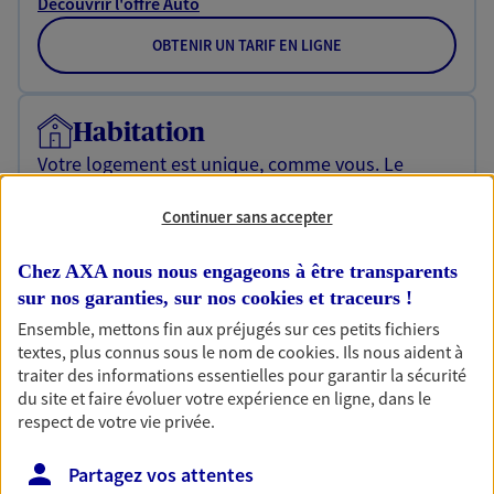
Découvrir l'offre Auto
OBTENIR UN TARIF EN LIGNE
Habitation
Votre logement est unique, comme vous. Le
contrat Ma Maison assure votre sérénité en
protégeant ce qui vous tient à coeur.
Continuer sans accepter
Découvrir l'offre Habitation
Chez AXA nous nous engageons à être transparents
OBTENIR UN TARIF EN LIGNE
sur nos garanties, sur nos
cookies et traceurs
!
Ensemble, mettons fin aux préjugés sur ces petits fichiers
textes, plus connus sous le nom de
cookies
. Ils nous aident à
traiter des informations essentielles pour garantir la sécurité
Garantie Accidents de la Vie
du site et faire évoluer votre expérience en ligne, dans le
Bricoleuse, féru de jardinage, pâtissier en herbe
respect de votre vie privée.
ou grande lectrice… personne n'est à l'abri d'un
accident du quotidien. Avec Ma Protection
Partagez vos attentes
Accident, protégez votre qualité de vie et vos