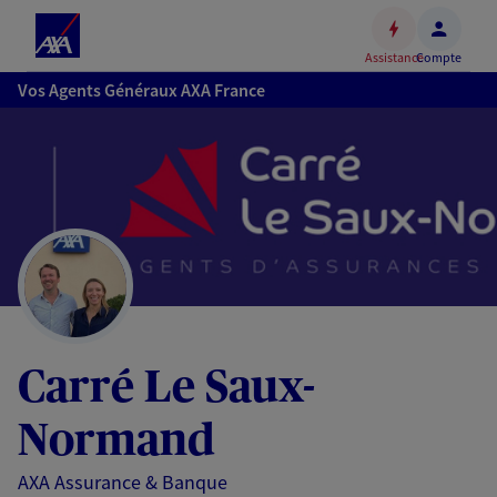
Espace
client
Assistance
Compte
Accéder
Vos Agents Généraux AXA France
au
contenu
principal
Accéder
au
pied
de
page
Carré Le Saux-
Normand
AXA Assurance & Banque