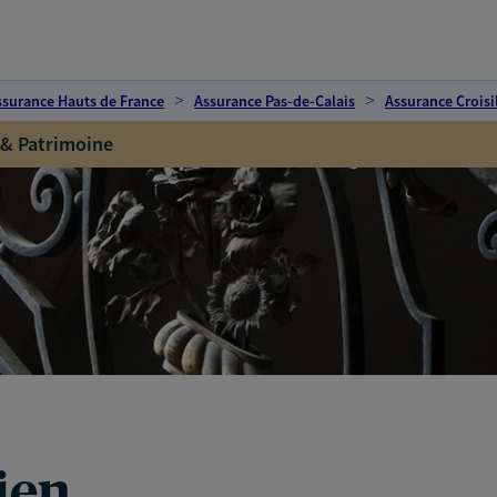
ssurance Hauts de France
Assurance Pas-de-Calais
Assurance Croisi
 & Patrimoine
ien