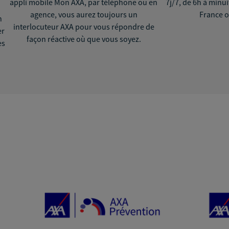
appli mobile Mon AXA, par téléphone ou en
7j/7, de 6h à minu
agence, vous aurez toujours un
France o
n
interlocuteur AXA pour vous répondre de
er
façon réactive où que vous soyez.
ès