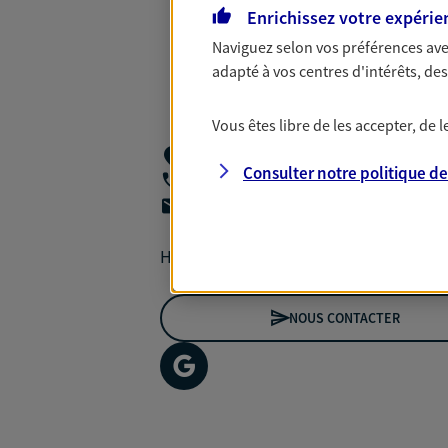
Enrichissez votre expérie
Naviguez selon vos préférences ave
adapté à vos centres d'intérêts, d
Vous êtes libre de les accepter, de
20 Rue De La Gare,
62128 Croisilles
Consulter notre politique d
07 50 43 11 79
agencea2p.xavier.chretien@axa.fr
Horaires non renseignés
NOUS CONTACTER