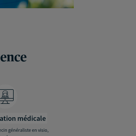
rence
tation médicale
in généraliste en visio,