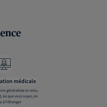
rence
tation médicale
in généraliste en visio,
it, où que vous soyez, en
u à l'étranger.