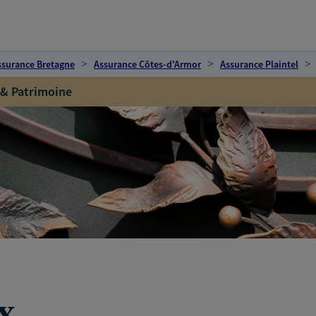
ssurance Bretagne
Assurance Côtes-d'Armor
Assurance Plaintel
 & Patrimoine
x