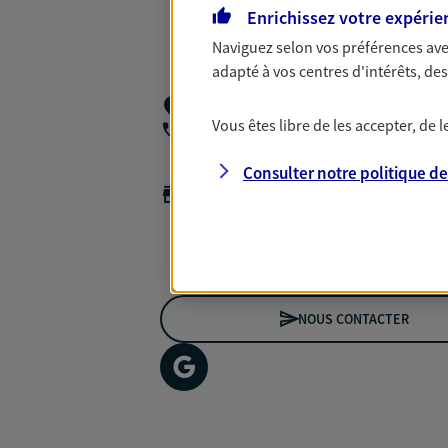
Enrichissez votre expérie
Naviguez selon vos préférences ave
adapté à vos centres d'intérêts, d
1 Chemin Des Murs,
22940 Plaintel
Vous êtes libre de les accepter, de
07 65 22 72 93
Consulter notre politique d
Horaires :
Ouvert
de 09:00 à 20:00 (sur rendez-vous)
*Horaires sur rendez-vous
NOUS CONTACTER