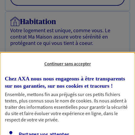
Habitation
Votre logement est unique, comme vous. Le
contrat Ma Maison assure votre sérénité en
protégeant ce qui vous tient à coeur.
Découvrir l'offre Habitation
Continuer sans accepter
OBTENIR UN TARIF EN LIGNE
Chez AXA nous nous engageons à être transparents
sur nos garanties, sur nos
cookies et traceurs
!
Garantie Accidents de la Vie
Ensemble, mettons fin aux préjugés sur ces petits fichiers
Bricoleuse, féru de jardinage, pâtissier en herbe
textes, plus connus sous le nom de
cookies
. Ils nous aident à
ou grande lectrice… personne n'est à l'abri d'un
traiter des informations essentielles pour garantir la sécurité
accident du quotidien. Avec Ma Protection
du site et faire évoluer votre expérience en ligne, dans le
Accident, protégez votre qualité de vie et vos
respect de votre vie privée.
revenus.
Partagez vos attentes