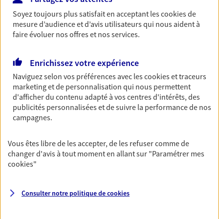
Découvrir l'offre Garantie Accidents de la Vie
Soyez toujours plus satisfait en acceptant les
cookies
de
OBTENIR UN TARIF EN LIGNE
mesure d’audience et d’avis utilisateurs qui nous aident à
faire évoluer nos offres et nos services.
Multirisque Entreprise
Enrichissez votre expérience
Gagnez en simplicité et en sérénité avec votre
Naviguez selon vos préférences avec les
cookies et traceurs
assurance multirisque entreprise. Un contrat
marketing et de personnalisation qui nous permettent
unique pour protéger vos locaux, matériels pro,
d'afficher du contenu adapté à vos centres d'intérêts, des
équipements et stocks… sans oublier votre
publicités personnalisées et de suivre la performance de nos
responsabilité civile.
campagnes.
Découvrir l'offre Multirisque Entreprise
Vous êtes libre de les accepter, de les refuser comme de
DEMANDER UN DEVIS
changer d'avis à tout moment en allant sur
"Paramétrer mes
cookies
"
VOIR TOUTES NOS OFFRES
Consulter notre politique de
cookies