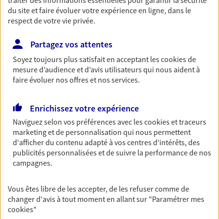
traiter des informations essentielles pour garantir la sécurité
Il n'est jamais ni trop tôt, ni trop tard pour préparer
du site et faire évoluer votre expérience en ligne, dans le
votre retraite. Nous vous aidons à trouver les solutions
respect de votre vie privée.
pour maintenir votre qualité de vie et profiter
pleinement de cette nouvelle étape : PER, assurance
Partagez vos attentes
vie...
Soyez toujours plus satisfait en acceptant les
cookies
de
mesure d’audience et d’avis utilisateurs qui nous aident à
faire évoluer nos offres et nos services.
Accompagner les
professionnels et les
Enrichissez votre expérience
entreprises
Naviguez selon vos préférences avec les
cookies et traceurs
Comme vous, nous sommes des indépendants. Nous
marketing et de personnalisation qui nous permettent
bâtissons ensemble des solutions cohérentes pour
d'afficher du contenu adapté à vos centres d'intérêts, des
publicités personnalisées et de suivre la performance de nos
protéger votre activité, vos collaborateurs... mais aussi
campagnes.
vous-même et votre famille.
Vous êtes libre de les accepter, de les refuser comme de
Accompagner vos projets de
changer d'avis à tout moment en allant sur
"Paramétrer mes
cookies
"
vie