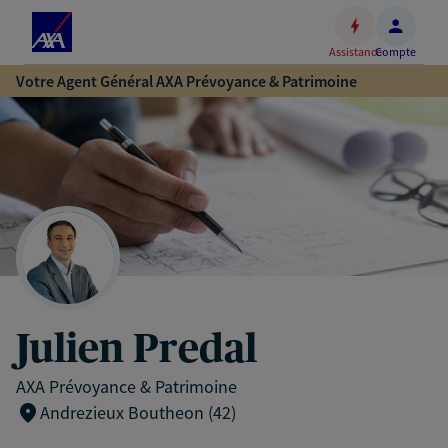
Espace
client
Assistance
Compte
Accéder
Votre Agent Général AXA Prévoyance & Patrimoine
au
contenu
principal
Accéder
au
pied
de
page
Julien Predal
AXA Prévoyance & Patrimoine
Andrezieux Boutheon (42)