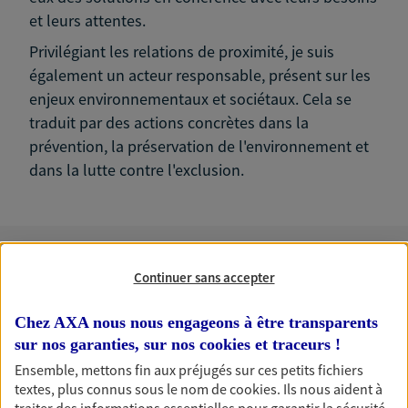
et leurs attentes.
Privilégiant les relations de proximité, je suis
également un acteur responsable, présent sur les
enjeux environnementaux et sociétaux. Cela se
traduit par des actions concrètes dans la
prévention, la préservation de l'environnement et
dans la lutte contre l'exclusion.
Continuer sans accepter
Nos expertises
Chez AXA nous nous engageons à être transparents
sur nos garanties, sur nos
cookies et traceurs
!
Anticiper et préparer votre
Ensemble, mettons fin aux préjugés sur ces petits fichiers
textes, plus connus sous le nom de
cookies
. Ils nous aident à
retraite