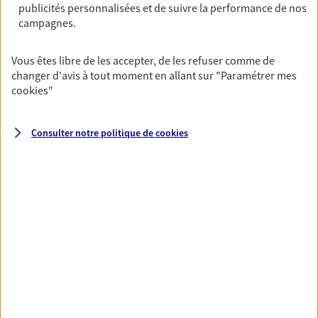
publicités personnalisées et de suivre la performance de nos
De nombreuses solutions s'offrent à vous pour faire
campagnes.
fructifier votre épargne. Laquelle correspond à vos
objectifs ? Rien ne remplace les conseils d'un expert :
Vous êtes libre de les accepter, de les refuser comme de
Assurance vie, PER, Livret… Faisons le point ensemble !
changer d'avis à tout moment en allant sur
"Paramétrer mes
cookies
"
Préparer votre avenir
Consulter notre politique de
cookies
Anticipez les imprévus et sécurisez votre futur grâce à
nos différentes solutions. Nous vous accompagnons
dans vos projets de vie en privilégiant une relation de
confiance et de proximité.
Toutes nos solutions
Prévoyance & Patrimoine