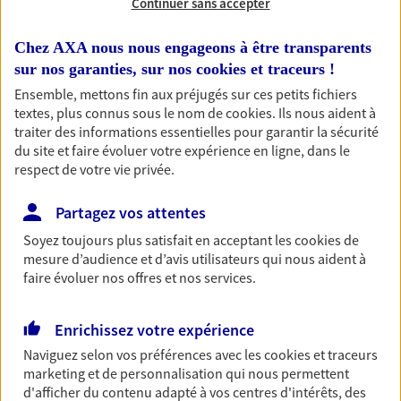
Continuer sans accepter
professionnels et les
entreprises
Chez AXA nous nous engageons à être transparents
sur nos garanties, sur nos
cookies et traceurs
!
Comme vous, nous sommes des indépendants. Nous
bâtissons ensemble des solutions cohérentes pour
Ensemble, mettons fin aux préjugés sur ces petits fichiers
textes, plus connus sous le nom de
cookies
. Ils nous aident à
protéger votre activité, vos collaborateurs... mais aussi
traiter des informations essentielles pour garantir la sécurité
vous-même et votre famille.
du site et faire évoluer votre expérience en ligne, dans le
respect de votre vie privée.
Accompagner vos projets de
Partagez vos attentes
vie
Soyez toujours plus satisfait en acceptant les
cookies
de
Achat immobilier, installation, départ à la retraite…
mesure d’audience et d’avis utilisateurs qui nous aident à
Autant de moments de vie qui nécessitent des solutions
faire évoluer nos offres et nos services.
d'assurance et d'épargne. Recevez un conseil d'expert
cohérent avec vos besoins
Enrichissez votre expérience
Naviguez selon vos préférences avec les
cookies et traceurs
Vous aider à constituer une
marketing et de personnalisation qui nous permettent
d'afficher du contenu adapté à vos centres d'intérêts, des
épargne