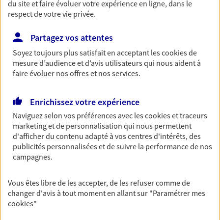
du site et faire évoluer votre expérience en ligne, dans le
entreprises
respect de votre vie privée.
Comme vous, nous sommes des indépendants. Nous
bâtissons ensemble des solutions cohérentes pour
Partagez vos attentes
protéger votre activité, vos collaborateurs... mais aussi
Soyez toujours plus satisfait en acceptant les
cookies
de
vous-même et votre famille.
mesure d’audience et d’avis utilisateurs qui nous aident à
faire évoluer nos offres et nos services.
Accompagner vos projets de
Enrichissez votre expérience
vie
Naviguez selon vos préférences avec les
cookies et traceurs
Achat immobilier, installation, départ à la retraite…
marketing et de personnalisation qui nous permettent
Autant de moments de vie qui nécessitent des solutions
d'afficher du contenu adapté à vos centres d'intérêts, des
d'assurance et d'épargne. Recevez un conseil d'expert
publicités personnalisées et de suivre la performance de nos
cohérent avec vos besoins
campagnes.
Vous êtes libre de les accepter, de les refuser comme de
Anticiper et préparer votre
changer d'avis à tout moment en allant sur
"Paramétrer mes
retraite
cookies
"
Il n'est jamais ni trop tôt, ni trop tard pour préparer