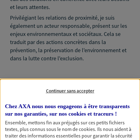
et leurs attentes.
Privilégiant les relations de proximité, je suis
également un acteur responsable, présent sur les
enjeux environnementaux et sociétaux. Cela se
traduit par des actions concrètes dans la
prévention, la préservation de l'environnement et
dans la lutte contre l'exclusion.
Continuer sans accepter
Nos expertises
Chez AXA nous nous engageons à être transparents
sur nos garanties, sur nos
cookies et traceurs
!
Ensemble, mettons fin aux préjugés sur ces petits fichiers
Accompagner les
textes, plus connus sous le nom de
cookies
. Ils nous aident à
professionnels et les
traiter des informations essentielles pour garantir la sécurité