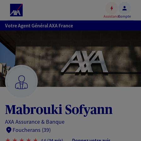
Espace
client
Assistance
Compte
Accéder
Votre Agent Général AXA France
au
contenu
principal
Accéder
au
pied
de
page
Mabrouki Sofyann
AXA Assurance & Banque
Foucherans (39)
Donnez votre avis
4,6
(34 avis)