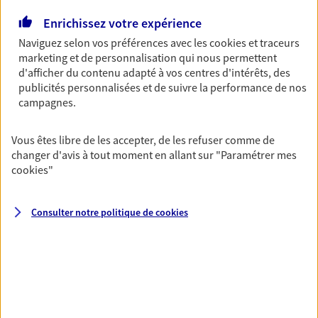
Découvrir l'offre Garantie Accidents de la Vie
Enrichissez votre expérience
OBTENIR UN TARIF EN LIGNE
Naviguez selon vos préférences avec les
cookies et traceurs
marketing et de personnalisation qui nous permettent
d'afficher du contenu adapté à vos centres d'intérêts, des
Multirisque Entreprise
publicités personnalisées et de suivre la performance de nos
campagnes.
Gagnez en simplicité et en sérénité avec votre
assurance multirisque entreprise. Un contrat
unique pour protéger vos locaux, matériels pro,
Vous êtes libre de les accepter, de les refuser comme de
équipements et stocks… sans oublier votre
changer d'avis à tout moment en allant sur
"Paramétrer mes
responsabilité civile.
cookies
"
Découvrir l'offre Multirisque Entreprise
Consulter notre politique de
cookies
DEMANDER UN DEVIS
VOIR TOUTES NOS OFFRES