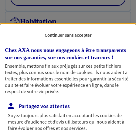
Habitation
Votre logement est unique, comme vous. Le
Continuer sans accepter
contrat Ma Maison assure votre sérénité en
protégeant ce qui vous tient à coeur.
Chez AXA nous nous engageons à être transparents
Découvrir l'offre Habitation
sur nos garanties, sur nos
cookies et traceurs
!
Ensemble, mettons fin aux préjugés sur ces petits fichiers
OBTENIR UN TARIF EN LIGNE
textes, plus connus sous le nom de
cookies
. Ils nous aident à
traiter des informations essentielles pour garantir la sécurité
du site et faire évoluer votre expérience en ligne, dans le
Garantie Accidents de la Vie
respect de votre vie privée.
Bricoleuse, féru de jardinage, pâtissier en herbe
ou grande lectrice… personne n'est à l'abri d'un
Partagez vos attentes
accident du quotidien. Avec Ma Protection
Soyez toujours plus satisfait en acceptant les
cookies
de
Accident, protégez votre qualité de vie et vos
mesure d’audience et d’avis utilisateurs qui nous aident à
revenus.
faire évoluer nos offres et nos services.