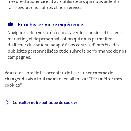
mesure d’audience et d’avis utilisateurs qui nous aident à
faire évoluer nos offres et nos services.
Santé des salariés
Couvrez les dépenses de santé de vos salariés et
Enrichissez votre expérience
de leur famille tout en leur proposant des services
Naviguez selon vos préférences avec les
cookies et traceurs
digitaux facilitant leurs démarches.
marketing et de personnalisation qui nous permettent
d'afficher du contenu adapté à vos centres d'intérêts, des
publicités personnalisées et de suivre la performance de nos
Epargne retraite des salariés
campagnes.
Fidélisez vos collaborateurs en leur proposant de
l'épargne retraite tout en optimisant les charges
Vous êtes libre de les accepter, de les refuser comme de
fiscales et sociales de votre entreprise.
changer d'avis à tout moment en allant sur
"Paramétrer mes
cookies
"
Plan Epargne Entreprise
Accompagner vos salariés par la mise en place
Consulter notre politique de
cookies
d'un plan d'épargne entreprise, c'est les aider à
préparer leur avenir tout en bénéficiant d'un cadre
fiscal avantageux.