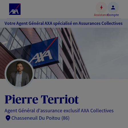
Espace
client
Assistance
Compte
Accéder
Votre Agent Général AXA spécialisé en Assurances Collectives
au
contenu
principal
Accéder
au
pied
de
page
Pierre Terriot
Agent Général d'assurance exclusif AXA Collectives
Chasseneuil Du Poitou (86)