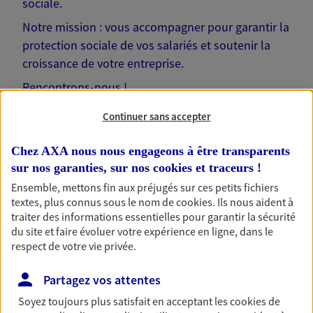
sociale.
Notre mission : vous accompagner pour garantir la
protection sociale de vos salariés et soutenir la
croissance de votre entreprise.
Rencontrons-nous !
Continuer sans accepter
Chez AXA nous nous engageons à être transparents
sur nos garanties, sur nos
cookies et traceurs
!
Nos solutions pour votre
Ensemble, mettons fin aux préjugés sur ces petits fichiers
entreprise
textes, plus connus sous le nom de
cookies
. Ils nous aident à
traiter des informations essentielles pour garantir la sécurité
du site et faire évoluer votre expérience en ligne, dans le
respect de votre vie privée.
Prévoyance collective
Partagez vos attentes
Protégez vos salariés et leurs proches en cas de
baisse de revenus liée à un aléa de la vie.
Soyez toujours plus satisfait en acceptant les
cookies
de