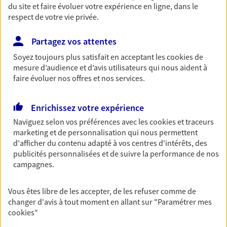
du site et faire évoluer votre expérience en ligne, dans le
entreprises
respect de votre vie privée.
Comme vous, nous sommes des indépendants. Nous
bâtissons ensemble des solutions cohérentes pour
Partagez vos attentes
protéger votre activité, vos collaborateurs... mais aussi
Soyez toujours plus satisfait en acceptant les
cookies
de
vous-même et votre famille.
mesure d’audience et d’avis utilisateurs qui nous aident à
faire évoluer nos offres et nos services.
Vous aider à constituer une
Enrichissez votre expérience
épargne
Naviguez selon vos préférences avec les
cookies et traceurs
De nombreuses solutions s'offrent à vous pour faire
marketing et de personnalisation qui nous permettent
fructifier votre épargne. Laquelle correspond à vos
d'afficher du contenu adapté à vos centres d'intérêts, des
objectifs ? Rien ne remplace les conseils d'un expert :
publicités personnalisées et de suivre la performance de nos
Assurance vie, PER, Livret… Faisons le point ensemble !
campagnes.
Anticiper et préparer votre
Vous êtes libre de les accepter, de les refuser comme de
changer d'avis à tout moment en allant sur
"Paramétrer mes
retraite
cookies
"
Il n'est jamais ni trop tôt, ni trop tard pour préparer