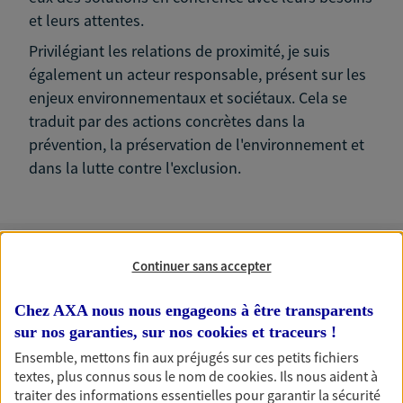
et leurs attentes.
Privilégiant les relations de proximité, je suis
également un acteur responsable, présent sur les
enjeux environnementaux et sociétaux. Cela se
traduit par des actions concrètes dans la
prévention, la préservation de l'environnement et
dans la lutte contre l'exclusion.
Continuer sans accepter
Nos expertises
Chez AXA nous nous engageons à être transparents
sur nos garanties, sur nos
cookies et traceurs
!
Ensemble, mettons fin aux préjugés sur ces petits fichiers
Accompagner les
textes, plus connus sous le nom de
cookies
. Ils nous aident à
professionnels et les
traiter des informations essentielles pour garantir la sécurité