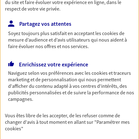
du site et faire évoluer votre expérience en ligne, dans le
De nombreuses solutions s'offrent à vous pour faire
respect de votre vie privée.
fructifier votre épargne. Laquelle correspond à vos
objectifs ? Rien ne remplace les conseils d'un expert :
Partagez vos attentes
Assurance vie, PER, Livret… Faisons le point ensemble !
Soyez toujours plus satisfait en acceptant les
cookies
de
mesure d’audience et d’avis utilisateurs qui nous aident à
faire évoluer nos offres et nos services.
Préparer votre avenir
Anticipez les imprévus et sécurisez votre futur grâce à
nos différentes solutions. Nous vous accompagnons
Enrichissez votre expérience
dans vos projets de vie en privilégiant une relation de
Naviguez selon vos préférences avec les
cookies et traceurs
confiance et de proximité.
marketing et de personnalisation qui nous permettent
d'afficher du contenu adapté à vos centres d'intérêts, des
publicités personnalisées et de suivre la performance de nos
Vous protéger et protéger vos
campagnes.
proches face aux aléas de la vie
Vous êtes libre de les accepter, de les refuser comme de
Avec nos solutions de prévoyance, sécurisez vos
changer d'avis à tout moment en allant sur
"Paramétrer mes
ressources et protégez vos proches en cas d'accident,
cookies
"
d'invalidité, d'incapacité ou de décès.