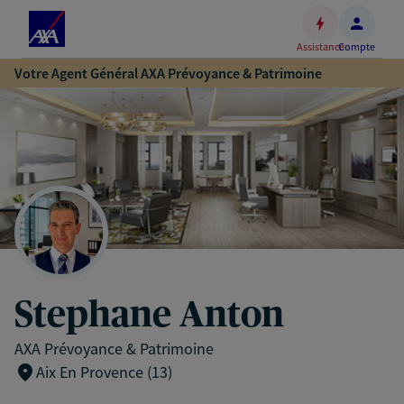
Espace
client
Assistance
Compte
Accéder
Votre Agent Général AXA Prévoyance & Patrimoine
au
contenu
principal
Accéder
au
pied
de
page
Stephane Anton
AXA Prévoyance & Patrimoine
Aix En Provence (13)