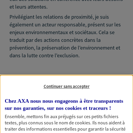
et leurs attentes.
Privilégiant les relations de proximité, je suis
également un acteur responsable, présent sur les
enjeux environnementaux et sociétaux. Cela se
traduit par des actions concrètes dans la
prévention, la préservation de l'environnement et
dans la lutte contre l'exclusion.
Continuer sans accepter
Nos expertises
Chez AXA nous nous engageons à être transparents
sur nos garanties, sur nos
cookies et traceurs
!
Ensemble, mettons fin aux préjugés sur ces petits fichiers
Vous aider à constituer une
textes, plus connus sous le nom de
cookies
. Ils nous aident à
épargne
traiter des informations essentielles pour garantir la sécurité