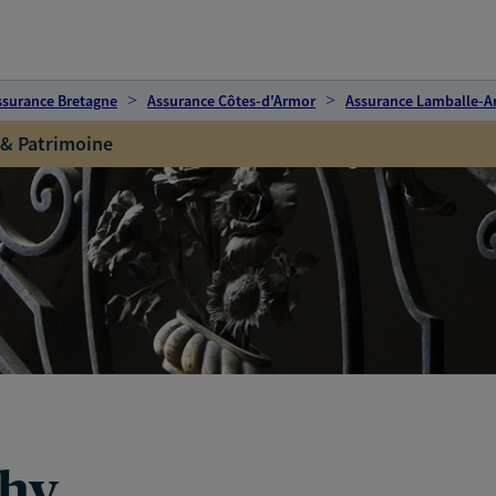
ssurance Bretagne
Assurance Côtes-d'Armor
Assurance Lamballe-A
 & Patrimoine
chy