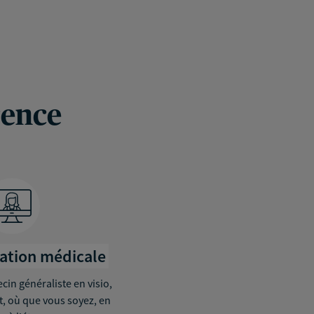
rence
tation médicale
in généraliste en visio,
it, où que vous soyez, en