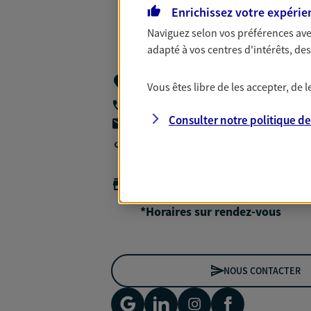
Enrichissez votre expérie
Naviguez selon vos préférences ave
adapté à vos centres d'intérêts, d
Espace L Echo Systeme 2 Rue Jean Jau
Vous êtes libre de les accepter, de
Lamballe Armor
06 63 55 72 96
Consulter notre politique d
agencea2p.hassan.dabchy@axa.fr
Agence accessible
Horaires :
Fermé
Ouvre le 10 août à 09:00
*Horaires sur rendez-vous
NOUS CONTACTER