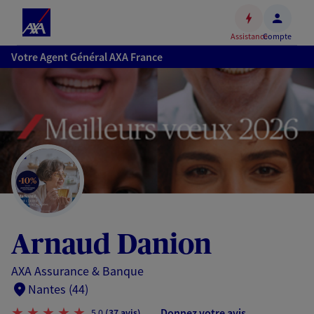
Espace
client
Assistance
Compte
Accéder
Votre Agent Général AXA France
au
contenu
principal
Accéder
au
pied
de
page
Arnaud Danion
AXA Assurance & Banque
Nantes (44)
Donnez votre avis
5,0
(37 avis)