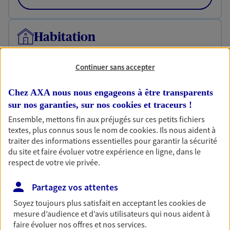
Habitation
Votre logement est unique, comme vous. Le
contrat Ma Maison assure votre sérénité en
Continuer sans accepter
protégeant ce qui vous tient à coeur.
Chez AXA nous nous engageons à être transparents
Découvrir l'offre Habitation
sur nos garanties, sur nos
cookies et traceurs
!
OBTENIR UN TARIF EN LIGNE
Ensemble, mettons fin aux préjugés sur ces petits fichiers
textes, plus connus sous le nom de
cookies
. Ils nous aident à
traiter des informations essentielles pour garantir la sécurité
du site et faire évoluer votre expérience en ligne, dans le
Garantie Accidents de la Vie
respect de votre vie privée.
Bricoleuse, féru de jardinage, pâtissier en herbe
ou grande lectrice… personne n'est à l'abri d'un
Partagez vos attentes
accident du quotidien. Avec Ma Protection
Accident, protégez votre qualité de vie et vos
Soyez toujours plus satisfait en acceptant les
cookies
de
revenus.
mesure d’audience et d’avis utilisateurs qui nous aident à
faire évoluer nos offres et nos services.