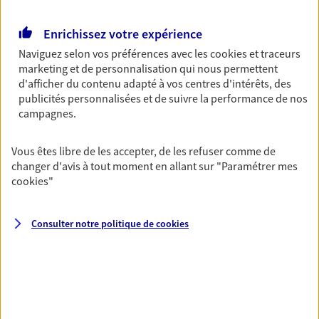
Découvrir l'offre Garantie Accidents de la Vie
OBTENIR UN TARIF EN LIGNE
Enrichissez votre expérience
Naviguez selon vos préférences avec les
cookies et traceurs
marketing et de personnalisation qui nous permettent
Multirisque Entreprise
d'afficher du contenu adapté à vos centres d'intérêts, des
publicités personnalisées et de suivre la performance de nos
Gagnez en simplicité et en sérénité avec votre
campagnes.
assurance multirisque entreprise. Un contrat
unique pour protéger vos locaux, matériels pro,
équipements et stocks… sans oublier votre
Vous êtes libre de les accepter, de les refuser comme de
responsabilité civile.
changer d'avis à tout moment en allant sur
"Paramétrer mes
cookies
"
Découvrir l'offre Multirisque Entreprise
DEMANDER UN DEVIS
Consulter notre politique de
cookies
VOIR TOUTES NOS OFFRES