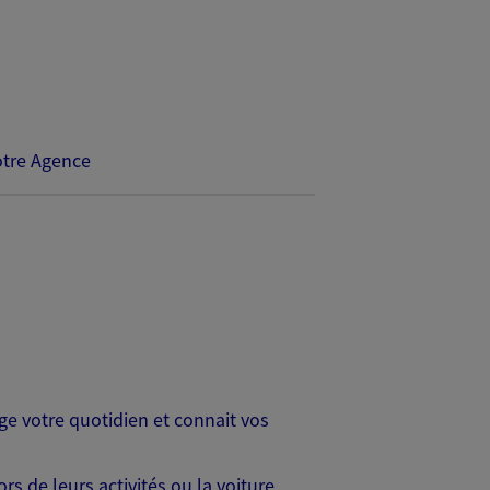
tre Agence
age votre quotidien et connait vos
s de leurs activités ou la voiture