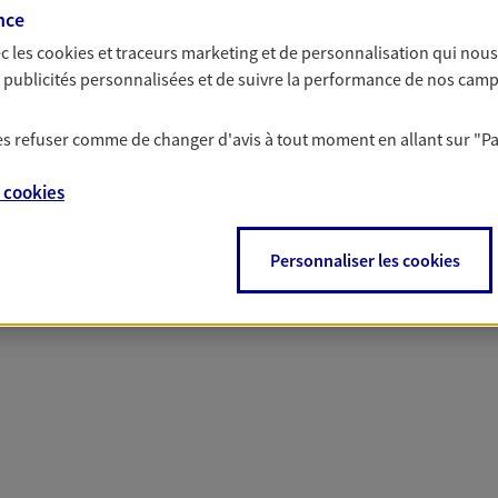
nce
c les
cookies et traceurs
marketing et de personnalisation qui nous
es publicités personnalisées et de suivre la performance de nos cam
 nos offres Assurance &
 les refuser comme de changer d'avis à tout moment en allant sur
"P
e
cookies
PARTICULIERS
PRO & ENTREPRISES
Personnaliser les cookies