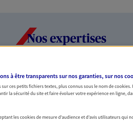
Nos expertises
dans la durée et la
Accompagner l
s à être transparents sur nos garanties, sur nos
coo
entreprises
sur ces petits fichiers textes, plus connus sous le nom de
cookies
.
rojets de vie tout au long de
Comme vous, nous s
tir la sécurité du site et faire évoluer votre expérience en ligne, da
us concevons notre métier : dans
bâtissons ensemble 
 C'est en apprenant à vous
votre activité, vos c
s de meilleures solutions.
votre famille.
ceptant les
cookies
de mesure d’audience et d’avis utilisateurs qui n