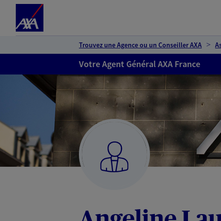
Espace client
Accéder au contenu principal
Accéder au pied de page
Trouvez une Agence ou un Conseiller AXA
A
Votre Agent Général AXA France
Angeline Lau