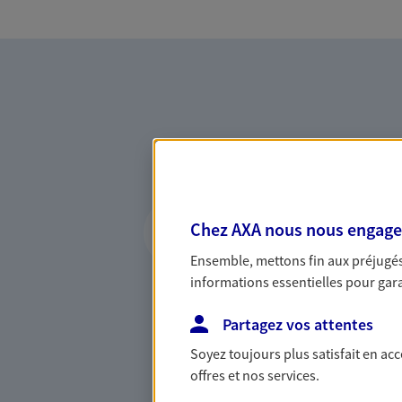
Vous accompagner 
Chez AXA nous nous engageon
confiance
Ensemble, mettons fin aux préjugés 
Vous accompagner dans vos p
informations essentielles pour garan
votre vie, c'est ainsi que no
la confiance et la proximité.
Partagez vos attentes
connaître que nous proposon
Soyez toujours plus satisfait en ac
offres et nos services.