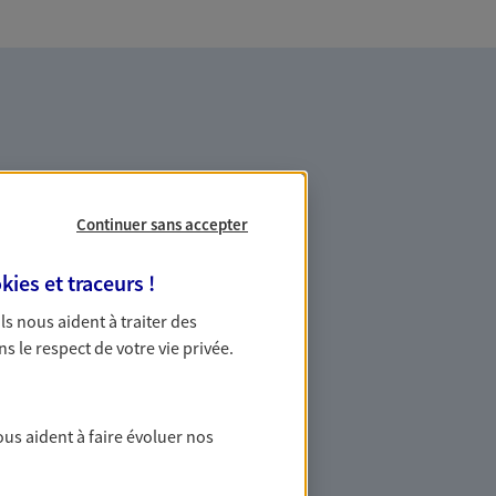
Continuer sans accepter
es professionnels et les
kies et traceurs
!
 Ils nous aident à traiter des
ommes des indépendants. Nous
ns le respect de votre vie privée.
des solutions cohérentes pour protéger
ollaborateurs... mais aussi vous-même et
ous aident à faire évoluer nos