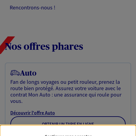
Rencontrons-nous !
Nos offres phares
Auto
Fan de longs voyages ou petit rouleur, prenez la
route bien protégé. Assurez votre voiture avec le
contrat Mon Auto : une assurance qui roule pour
vous.
Découvrir l'offre Auto
OBTENIR UN TARIF EN LIGNE