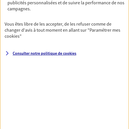
OBTENIR UN TARIF EN LIGNE
publicités personnalisées et de suivre la performance de nos
campagnes.
Vous êtes libre de les accepter, de les refuser comme de
Multirisque Entreprise
changer d'avis à tout moment en allant sur
"Paramétrer mes
Gagnez en simplicité et en sérénité avec votre
cookies
"
assurance multirisque entreprise. Un contrat
unique pour protéger vos locaux, matériels pro,
équipements et stocks… sans oublier votre
Consulter notre politique de
cookies
responsabilité civile.
Découvrir l'offre Multirisque Entreprise
DEMANDER UN DEVIS
VOIR TOUTES NOS OFFRES