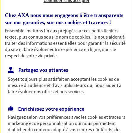
Continuer sans accepter
Habitation
Chez AXA nous nous engageons à être transparents
Votre logement est unique, comme vous. Le
sur nos garanties, sur nos
cookies et traceurs
!
contrat Ma Maison assure votre sérénité en
Ensemble, mettons fin aux préjugés sur ces petits fichiers
protégeant ce qui vous tient à coeur.
textes, plus connus sous le nom de
cookies
. Ils nous aident à
traiter des informations essentielles pour garantir la sécurité
Découvrir l'offre Habitation
du site et faire évoluer votre expérience en ligne, dans le
respect de votre vie privée.
OBTENIR UN TARIF EN LIGNE
Partagez vos attentes
Garantie Accidents de la Vie
Soyez toujours plus satisfait en acceptant les
cookies
de
mesure d’audience et d’avis utilisateurs qui nous aident à
Bricoleuse, féru de jardinage, pâtissier en herbe
faire évoluer nos offres et nos services.
ou grande lectrice… personne n'est à l'abri d'un
accident du quotidien. Avec Ma Protection
Accident, protégez votre qualité de vie et vos
Enrichissez votre expérience
revenus.
Naviguez selon vos préférences avec les
cookies et traceurs
marketing et de personnalisation qui nous permettent
Découvrir l'offre Garantie Accidents de la Vie
d'afficher du contenu adapté à vos centres d'intérêts, des